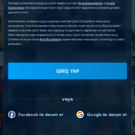
Merhaba, kullanmakta olduğunuz üyelik hesabınıza ilişkin
Aydınlatma Metni
ve
Üyelik
Sözleşmesi
’nde değişiklik yapılmıştır. (İlgili değişiklikleri bağlantıları kullanarak gözden
geçirebilirsiniz.)
Devam etmeniz ve hesabınıza giriş yapmanız halinde Üyelik Sözleşmesini kabul etmiş
sayılacaksınız. Üyelik Sözleşmesini kabul etmeniz halinde; kişisel verilerinizin, Grup Şirketleri
hesaplarınıza ortak üyelik hesabı aracılığıyla giriş yapılmasının sağlanması ve Aydınlatma
Metni’nde sayılan diğer amaçlarla sınırlı olmak üzere, Üyelik Sözleşmesi ile belirlenen Grup
Şirketleri’ne ve yurt dışına
Açık Rıza Metni
kapsamında aktarılmasına açık rıza verdiğiniz kabul
edilecektir.
GİRİŞ YAP
veya
Facebook ile devam et
Google ile devam et