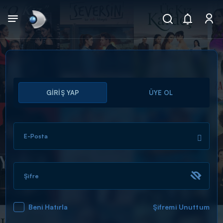
Arama
GİRİŞ YAP
ÜYE OL
muhteşem ikili
ARAMA SONUÇLARI
E-Posta
Şifre
Beni Hatırla
Şifremi Unuttum
DİĞER SONUÇLAR