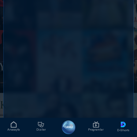
CANLI
Anasayfa
Diziler
Programlar
D-Shorts