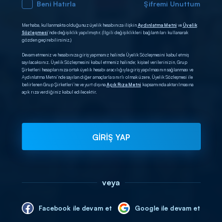
Beni Hatırla
Şifremi Unuttum
Merhaba, kullanmakta olduğunuz üyelik hesabınıza ilişkin
Aydınlatma Metni
ve
Üyelik
Sözleşmesi
’nde değişiklik yapılmıştır. (İlgili değişiklikleri bağlantıları kullanarak
gözden geçirebilirsiniz.)
Devam etmeniz ve hesabınıza giriş yapmanız halinde Üyelik Sözleşmesini kabul etmiş
sayılacaksınız. Üyelik Sözleşmesini kabul etmeniz halinde; kişisel verilerinizin, Grup
Şirketleri hesaplarınıza ortak üyelik hesabı aracılığıyla giriş yapılmasının sağlanması ve
Aydınlatma Metni’nde sayılan diğer amaçlarla sınırlı olmak üzere, Üyelik Sözleşmesi ile
belirlenen Grup Şirketleri’ne ve yurt dışına
Açık Rıza Metni
kapsamında aktarılmasına
açık rıza verdiğiniz kabul edilecektir.
GİRİŞ YAP
veya
Facebook ile devam et
Google ile devam et