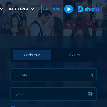
DAHA FAZLA
CANLI YAYIN
GİRİŞ YAP
ÜYE OL
E-Posta
muhteşem ikili
I
Şifre