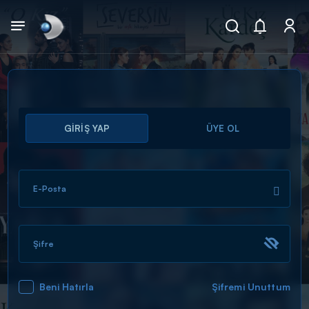
Arama
GİRİŞ YAP
ÜYE OL
muhteşem ikili
ARAMA SONUÇLARI
E-Posta
Şifre
Beni Hatırla
Şifremi Unuttum
DİĞER SONUÇLAR