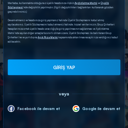
Merhaba, kullanmakta olduğunuz üyelik hesabınıza ilişkin
Aydınlatma Metni
ve
Üyelik
Sözleşmesi
’nde değişiklik yapılmıştır. (İlgili değişiklikleri bağlantıları kullanarak gözden
geçirebilirsiniz.)
Devam etmeniz ve hesabınıza giriş yapmanız halinde Üyelik Sözleşmesini kabul etmiş
sayılacaksınız. Üyelik Sözleşmesini kabul etmeniz halinde; kişisel verilerinizin, Grup Şirketleri
hesaplarınıza ortak üyelik hesabı aracılığıyla giriş yapılmasının sağlanması ve Aydınlatma
Metni’nde sayılan diğer amaçlarla sınırlı olmak üzere, Üyelik Sözleşmesi ile belirlenen Grup
Şirketleri’ne ve yurt dışına
Açık Rıza Metni
kapsamında aktarılmasına açık rıza verdiğiniz kabul
edilecektir.
GİRİŞ YAP
veya
Facebook ile devam et
Google ile devam et