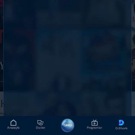
CANLI
Anasayfa
Diziler
Programlar
D-Shorts