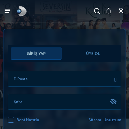
Arama
GİRİŞ YAP
ÜYE OL
muhteşem ikili
ARAMA SONUÇLARI
E-Posta
Şifre
Beni Hatırla
Şifremi Unuttum
DİĞER SONUÇLAR