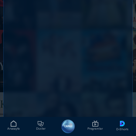
CANLI
Anasayfa
Diziler
Programlar
D-Shorts