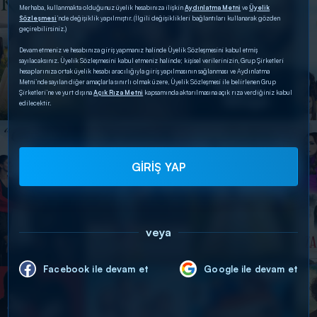
Merhaba, kullanmakta olduğunuz üyelik hesabınıza ilişkin
Aydınlatma Metni
ve
Üyelik
Sözleşmesi
’nde değişiklik yapılmıştır. (İlgili değişiklikleri bağlantıları kullanarak gözden
geçirebilirsiniz.)
Devam etmeniz ve hesabınıza giriş yapmanız halinde Üyelik Sözleşmesini kabul etmiş
sayılacaksınız. Üyelik Sözleşmesini kabul etmeniz halinde; kişisel verilerinizin, Grup Şirketleri
hesaplarınıza ortak üyelik hesabı aracılığıyla giriş yapılmasının sağlanması ve Aydınlatma
Metni’nde sayılan diğer amaçlarla sınırlı olmak üzere, Üyelik Sözleşmesi ile belirlenen Grup
Şirketleri’ne ve yurt dışına
Açık Rıza Metni
kapsamında aktarılmasına açık rıza verdiğiniz kabul
edilecektir.
GİRİŞ YAP
veya
Facebook ile devam et
Google ile devam et