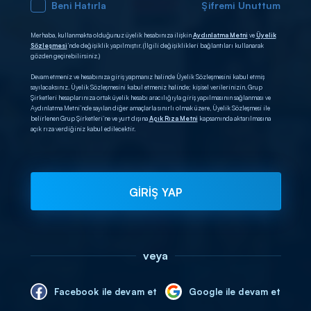
Beni Hatırla
Şifremi Unuttum
Merhaba, kullanmakta olduğunuz üyelik hesabınıza ilişkin
Aydınlatma Metni
ve
Üyelik
Sözleşmesi
’nde değişiklik yapılmıştır. (İlgili değişiklikleri bağlantıları kullanarak
gözden geçirebilirsiniz.)
Devam etmeniz ve hesabınıza giriş yapmanız halinde Üyelik Sözleşmesini kabul etmiş
sayılacaksınız. Üyelik Sözleşmesini kabul etmeniz halinde; kişisel verilerinizin, Grup
Şirketleri hesaplarınıza ortak üyelik hesabı aracılığıyla giriş yapılmasının sağlanması ve
Aydınlatma Metni’nde sayılan diğer amaçlarla sınırlı olmak üzere, Üyelik Sözleşmesi ile
belirlenen Grup Şirketleri’ne ve yurt dışına
Açık Rıza Metni
kapsamında aktarılmasına
açık rıza verdiğiniz kabul edilecektir.
GİRİŞ YAP
veya
Facebook ile devam et
Google ile devam et