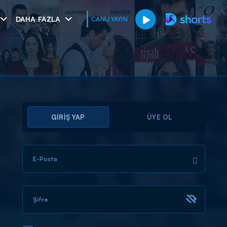
DAHA FAZLA
CANLI YAYIN
GİRİŞ YAP
ÜYE OL
E-Posta
muhteşem ikili
I
Şifre