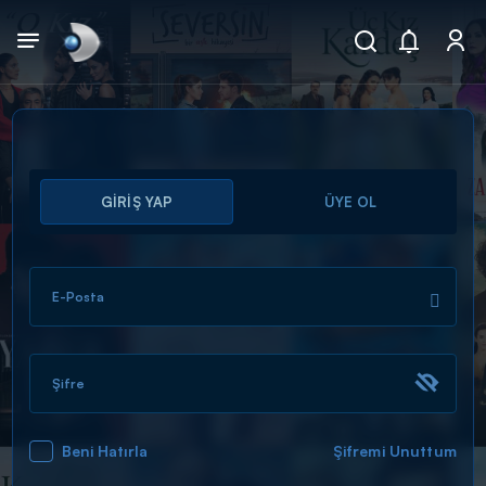
Arama
GİRİŞ YAP
ÜYE OL
muhteşem ikili
ARAMA SONUÇLARI
E-Posta
Şifre
Beni Hatırla
Şifremi Unuttum
DİĞER SONUÇLAR