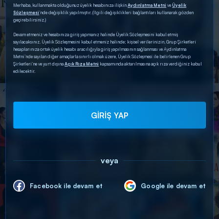
Merhaba, kullanmakta olduğunuz üyelik hesabınıza ilişkin
Aydınlatma Metni
ve
Üyelik
Sözleşmesi
’nde değişiklik yapılmıştır. (İlgili değişiklikleri bağlantıları kullanarak gözden
geçirebilirsiniz.)
Devam etmeniz ve hesabınıza giriş yapmanız halinde Üyelik Sözleşmesini kabul etmiş
sayılacaksınız. Üyelik Sözleşmesini kabul etmeniz halinde; kişisel verilerinizin, Grup Şirketleri
hesaplarınıza ortak üyelik hesabı aracılığıyla giriş yapılmasının sağlanması ve Aydınlatma
Metni’nde sayılan diğer amaçlarla sınırlı olmak üzere, Üyelik Sözleşmesi ile belirlenen Grup
Şirketleri’ne ve yurt dışına
Açık Rıza Metni
kapsamında aktarılmasına açık rıza verdiğiniz kabul
edilecektir.
GİRİŞ YAP
veya
Facebook ile devam et
Google ile devam et