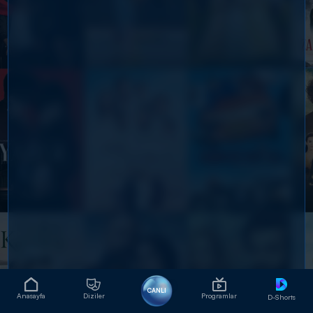
CANLI
Anasayfa
Diziler
Programlar
D-Shorts