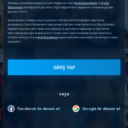
Merhaba, kullanmakta olduğunuz üyelik hesabınıza ilişkin
Aydınlatma Metni
ve
Üyelik
Sözleşmesi
’nde değişiklik yapılmıştır. (İlgili değişiklikleri bağlantıları kullanarak gözden
geçirebilirsiniz.)
Devam etmeniz ve hesabınıza giriş yapmanız halinde Üyelik Sözleşmesini kabul etmiş
sayılacaksınız. Üyelik Sözleşmesini kabul etmeniz halinde; kişisel verilerinizin, Grup Şirketleri
hesaplarınıza ortak üyelik hesabı aracılığıyla giriş yapılmasının sağlanması ve Aydınlatma
Metni’nde sayılan diğer amaçlarla sınırlı olmak üzere, Üyelik Sözleşmesi ile belirlenen Grup
Şirketleri’ne ve yurt dışına
Açık Rıza Metni
kapsamında aktarılmasına açık rıza verdiğiniz kabul
edilecektir.
GİRİŞ YAP
veya
Facebook ile devam et
Google ile devam et