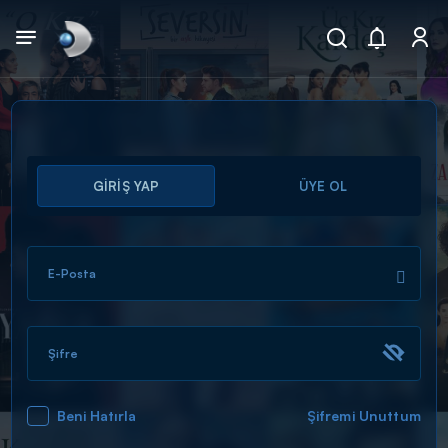
Arama
GİRİŞ YAP
ÜYE OL
muhteşem ikili
ARAMA SONUÇLARI
E-Posta
Şifre
Beni Hatırla
Şifremi Unuttum
DİĞER SONUÇLAR