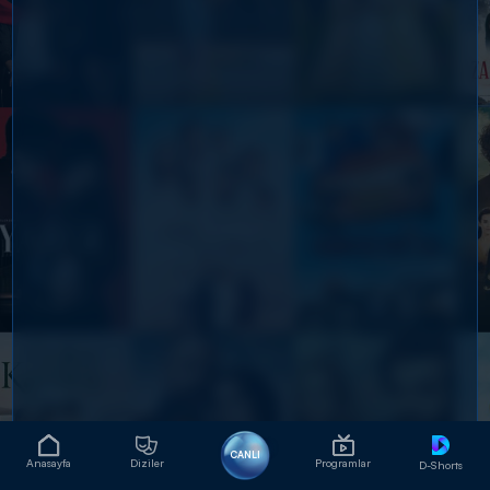
CANLI
Anasayfa
Diziler
Programlar
D-Shorts