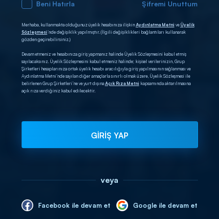
Beni Hatırla
Şifremi Unuttum
Merhaba, kullanmakta olduğunuz üyelik hesabınıza ilişkin
Aydınlatma Metni
ve
Üyelik
Sözleşmesi
’nde değişiklik yapılmıştır. (İlgili değişiklikleri bağlantıları kullanarak
gözden geçirebilirsiniz.)
Devam etmeniz ve hesabınıza giriş yapmanız halinde Üyelik Sözleşmesini kabul etmiş
sayılacaksınız. Üyelik Sözleşmesini kabul etmeniz halinde; kişisel verilerinizin, Grup
Şirketleri hesaplarınıza ortak üyelik hesabı aracılığıyla giriş yapılmasının sağlanması ve
Aydınlatma Metni’nde sayılan diğer amaçlarla sınırlı olmak üzere, Üyelik Sözleşmesi ile
belirlenen Grup Şirketleri’ne ve yurt dışına
Açık Rıza Metni
kapsamında aktarılmasına
açık rıza verdiğiniz kabul edilecektir.
GİRİŞ YAP
veya
Facebook ile devam et
Google ile devam et