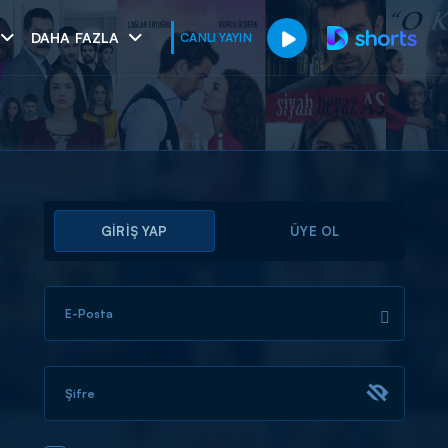
DAHA FAZLA
CANLI YAYIN
GİRİŞ YAP
ÜYE OL
E-Posta
muhteşem ikili
I
Şifre