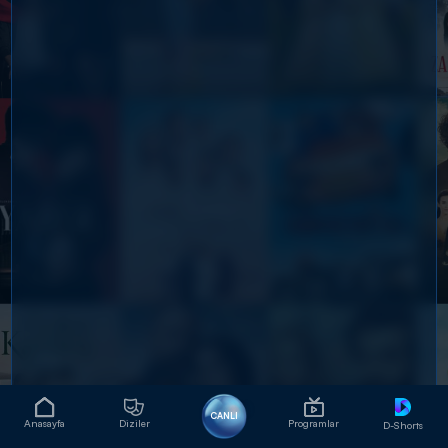
CANLI
Anasayfa
Diziler
Programlar
D-Shorts