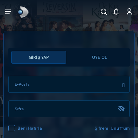
Arama
GİRİŞ YAP
ÜYE OL
muhteşem ikili
ARAMA SONUÇLARI
E-Posta
Şifre
Beni Hatırla
Şifremi Unuttum
DİĞER SONUÇLAR