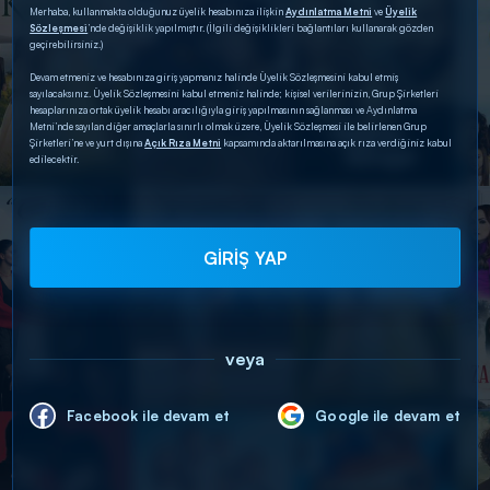
Merhaba, kullanmakta olduğunuz üyelik hesabınıza ilişkin
Aydınlatma Metni
ve
Üyelik
Sözleşmesi
’nde değişiklik yapılmıştır. (İlgili değişiklikleri bağlantıları kullanarak gözden
geçirebilirsiniz.)
Devam etmeniz ve hesabınıza giriş yapmanız halinde Üyelik Sözleşmesini kabul etmiş
sayılacaksınız. Üyelik Sözleşmesini kabul etmeniz halinde; kişisel verilerinizin, Grup Şirketleri
hesaplarınıza ortak üyelik hesabı aracılığıyla giriş yapılmasının sağlanması ve Aydınlatma
Metni’nde sayılan diğer amaçlarla sınırlı olmak üzere, Üyelik Sözleşmesi ile belirlenen Grup
Şirketleri’ne ve yurt dışına
Açık Rıza Metni
kapsamında aktarılmasına açık rıza verdiğiniz kabul
edilecektir.
GİRİŞ YAP
veya
Facebook ile devam et
Google ile devam et