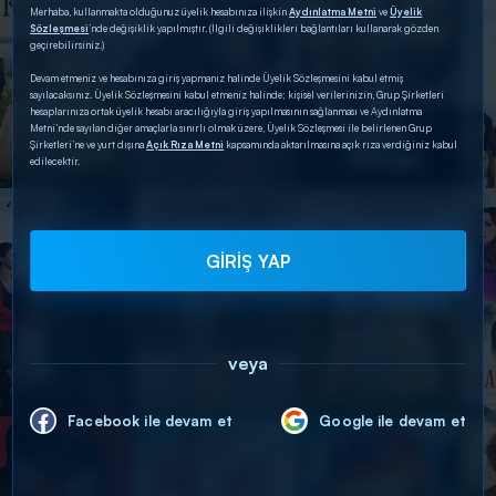
Merhaba, kullanmakta olduğunuz üyelik hesabınıza ilişkin
Aydınlatma Metni
ve
Üyelik
Sözleşmesi
’nde değişiklik yapılmıştır. (İlgili değişiklikleri bağlantıları kullanarak gözden
geçirebilirsiniz.)
Devam etmeniz ve hesabınıza giriş yapmanız halinde Üyelik Sözleşmesini kabul etmiş
sayılacaksınız. Üyelik Sözleşmesini kabul etmeniz halinde; kişisel verilerinizin, Grup Şirketleri
hesaplarınıza ortak üyelik hesabı aracılığıyla giriş yapılmasının sağlanması ve Aydınlatma
Metni’nde sayılan diğer amaçlarla sınırlı olmak üzere, Üyelik Sözleşmesi ile belirlenen Grup
Şirketleri’ne ve yurt dışına
Açık Rıza Metni
kapsamında aktarılmasına açık rıza verdiğiniz kabul
edilecektir.
GİRİŞ YAP
veya
Facebook ile devam et
Google ile devam et