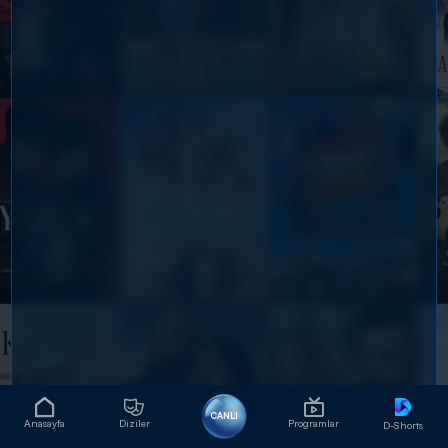
CANLI
Anasayfa
Diziler
Programlar
D-Shorts