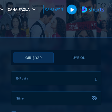
DAHA FAZLA
CANLI YAYIN
GİRİŞ YAP
ÜYE OL
E-Posta
muhteşem ikili
I
Şifre