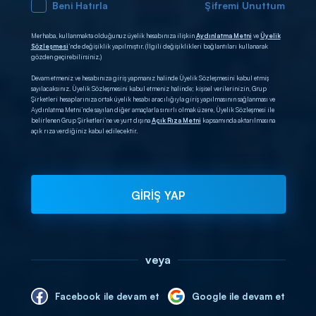
Beni Hatırla
Şifremi Unuttum
Merhaba, kullanmakta olduğunuz üyelik hesabınıza ilişkin
Aydınlatma Metni
ve
Üyelik
Sözleşmesi
’nde değişiklik yapılmıştır. (İlgili değişiklikleri bağlantıları kullanarak
gözden geçirebilirsiniz.)
Devam etmeniz ve hesabınıza giriş yapmanız halinde Üyelik Sözleşmesini kabul etmiş
sayılacaksınız. Üyelik Sözleşmesini kabul etmeniz halinde; kişisel verilerinizin, Grup
Şirketleri hesaplarınıza ortak üyelik hesabı aracılığıyla giriş yapılmasının sağlanması ve
Aydınlatma Metni’nde sayılan diğer amaçlarla sınırlı olmak üzere, Üyelik Sözleşmesi ile
belirlenen Grup Şirketleri’ne ve yurt dışına
Açık Rıza Metni
kapsamında aktarılmasına
açık rıza verdiğiniz kabul edilecektir.
GİRİŞ YAP
veya
Facebook ile devam et
Google ile devam et