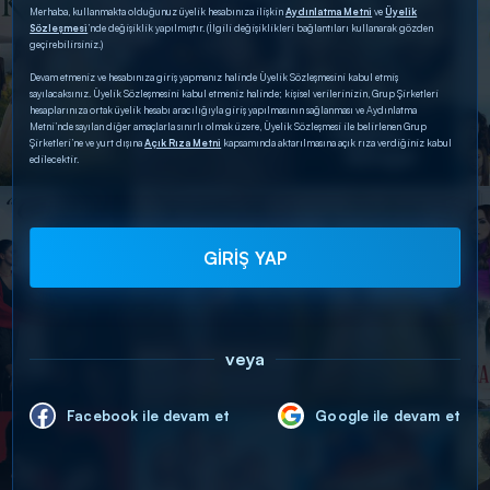
Merhaba, kullanmakta olduğunuz üyelik hesabınıza ilişkin
Aydınlatma Metni
ve
Üyelik
Sözleşmesi
’nde değişiklik yapılmıştır. (İlgili değişiklikleri bağlantıları kullanarak gözden
geçirebilirsiniz.)
Devam etmeniz ve hesabınıza giriş yapmanız halinde Üyelik Sözleşmesini kabul etmiş
sayılacaksınız. Üyelik Sözleşmesini kabul etmeniz halinde; kişisel verilerinizin, Grup Şirketleri
hesaplarınıza ortak üyelik hesabı aracılığıyla giriş yapılmasının sağlanması ve Aydınlatma
Metni’nde sayılan diğer amaçlarla sınırlı olmak üzere, Üyelik Sözleşmesi ile belirlenen Grup
Şirketleri’ne ve yurt dışına
Açık Rıza Metni
kapsamında aktarılmasına açık rıza verdiğiniz kabul
edilecektir.
GİRİŞ YAP
veya
Facebook ile devam et
Google ile devam et