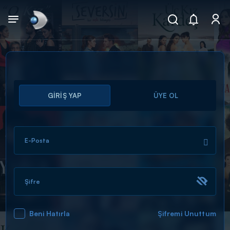
Arama
GİRİŞ YAP
ÜYE OL
muhteşem ikili
ARAMA SONUÇLARI
E-Posta
Şifre
Beni Hatırla
Şifremi Unuttum
DİĞER SONUÇLAR