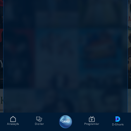
CANLI
Anasayfa
Diziler
Programlar
D-Shorts