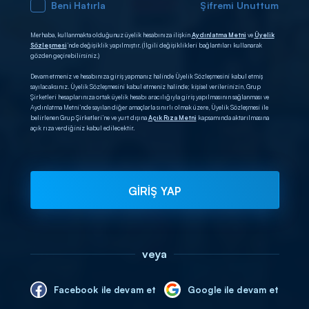
Beni Hatırla
Şifremi Unuttum
Merhaba, kullanmakta olduğunuz üyelik hesabınıza ilişkin
Aydınlatma Metni
ve
Üyelik
Sözleşmesi
’nde değişiklik yapılmıştır. (İlgili değişiklikleri bağlantıları kullanarak
gözden geçirebilirsiniz.)
Devam etmeniz ve hesabınıza giriş yapmanız halinde Üyelik Sözleşmesini kabul etmiş
sayılacaksınız. Üyelik Sözleşmesini kabul etmeniz halinde; kişisel verilerinizin, Grup
Şirketleri hesaplarınıza ortak üyelik hesabı aracılığıyla giriş yapılmasının sağlanması ve
Aydınlatma Metni’nde sayılan diğer amaçlarla sınırlı olmak üzere, Üyelik Sözleşmesi ile
belirlenen Grup Şirketleri’ne ve yurt dışına
Açık Rıza Metni
kapsamında aktarılmasına
açık rıza verdiğiniz kabul edilecektir.
GİRİŞ YAP
veya
Facebook ile devam et
Google ile devam et