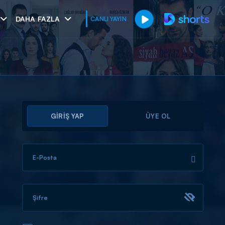
DAHA FAZLA
CANLI YAYIN
GİRİŞ YAP
ÜYE OL
E-Posta
muhteşem ikili
I
Şifre