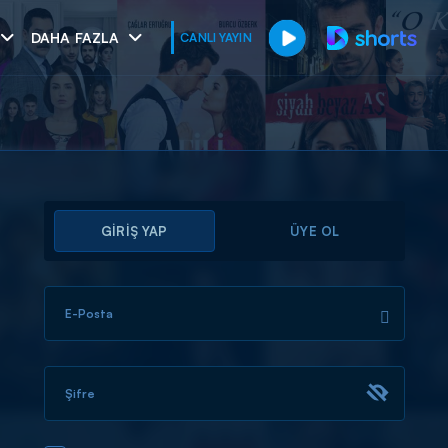
DAHA FAZLA
CANLI YAYIN
GİRİŞ YAP
ÜYE OL
E-Posta
muhteşem ikili
I
Şifre