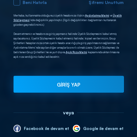
Beni Hatırla
Şifremi Unuttum
Merhaba, kullanmakta olduğunuz üyelik hesabınıza ilişkin
Aydınlatma Metni
ve
Üyelik
Sözleşmesi
’nde değişiklik yapılmıştır. (İlgili değişiklikleri bağlantıları kullanarak
gözden geçirebilirsiniz.)
Devam etmeniz ve hesabınıza giriş yapmanız halinde Üyelik Sözleşmesini kabul etmiş
sayılacaksınız. Üyelik Sözleşmesini kabul etmeniz halinde; kişisel verilerinizin, Grup
Şirketleri hesaplarınıza ortak üyelik hesabı aracılığıyla giriş yapılmasının sağlanması ve
Aydınlatma Metni’nde sayılan diğer amaçlarla sınırlı olmak üzere, Üyelik Sözleşmesi ile
belirlenen Grup Şirketleri’ne ve yurt dışına
Açık Rıza Metni
kapsamında aktarılmasına
açık rıza verdiğiniz kabul edilecektir.
GİRİŞ YAP
veya
Facebook ile devam et
Google ile devam et