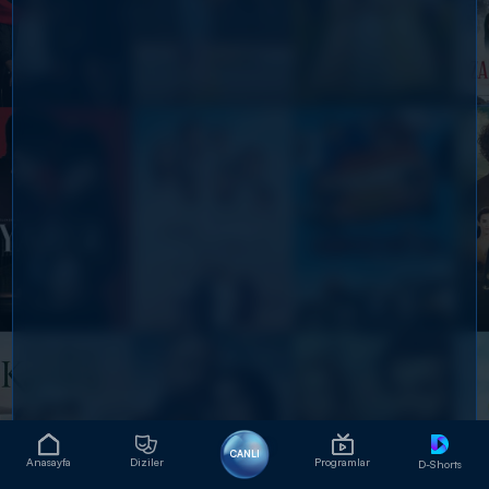
CANLI
Anasayfa
Diziler
Programlar
D-Shorts