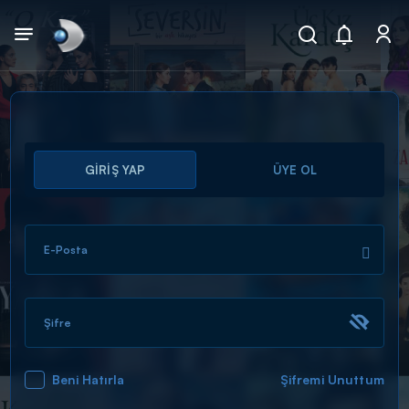
Arama
GİRİŞ YAP
ÜYE OL
muhteşem ikili
ARAMA SONUÇLARI
E-Posta
Şifre
Beni Hatırla
Şifremi Unuttum
DİĞER SONUÇLAR