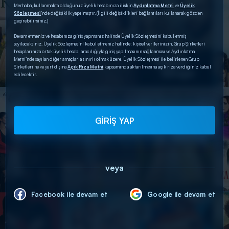
Merhaba, kullanmakta olduğunuz üyelik hesabınıza ilişkin
Aydınlatma Metni
ve
Üyelik
Sözleşmesi
’nde değişiklik yapılmıştır. (İlgili değişiklikleri bağlantıları kullanarak gözden
geçirebilirsiniz.)
Devam etmeniz ve hesabınıza giriş yapmanız halinde Üyelik Sözleşmesini kabul etmiş
sayılacaksınız. Üyelik Sözleşmesini kabul etmeniz halinde; kişisel verilerinizin, Grup Şirketleri
hesaplarınıza ortak üyelik hesabı aracılığıyla giriş yapılmasının sağlanması ve Aydınlatma
Metni’nde sayılan diğer amaçlarla sınırlı olmak üzere, Üyelik Sözleşmesi ile belirlenen Grup
Şirketleri’ne ve yurt dışına
Açık Rıza Metni
kapsamında aktarılmasına açık rıza verdiğiniz kabul
edilecektir.
GİRİŞ YAP
veya
Facebook ile devam et
Google ile devam et