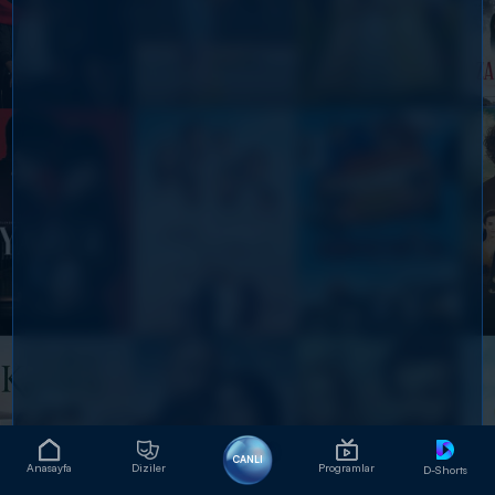
CANLI
Anasayfa
Diziler
Programlar
D-Shorts