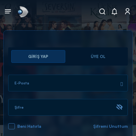
Arama
GİRİŞ YAP
ÜYE OL
muhteşem ikili
ARAMA SONUÇLARI
E-Posta
Şifre
Beni Hatırla
Şifremi Unuttum
DİĞER SONUÇLAR