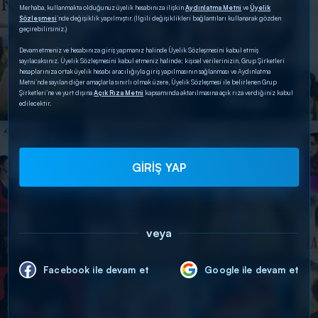
Merhaba, kullanmakta olduğunuz üyelik hesabınıza ilişkin
Aydınlatma Metni
ve
Üyelik
Sözleşmesi
’nde değişiklik yapılmıştır. (İlgili değişiklikleri bağlantıları kullanarak gözden
geçirebilirsiniz.)
Devam etmeniz ve hesabınıza giriş yapmanız halinde Üyelik Sözleşmesini kabul etmiş
sayılacaksınız. Üyelik Sözleşmesini kabul etmeniz halinde; kişisel verilerinizin, Grup Şirketleri
hesaplarınıza ortak üyelik hesabı aracılığıyla giriş yapılmasının sağlanması ve Aydınlatma
Metni’nde sayılan diğer amaçlarla sınırlı olmak üzere, Üyelik Sözleşmesi ile belirlenen Grup
Şirketleri’ne ve yurt dışına
Açık Rıza Metni
kapsamında aktarılmasına açık rıza verdiğiniz kabul
edilecektir.
GİRİŞ YAP
veya
Facebook ile devam et
Google ile devam et