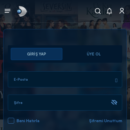
Arama
GİRİŞ YAP
ÜYE OL
muhteşem ikili
ARAMA SONUÇLARI
E-Posta
Şifre
Beni Hatırla
Şifremi Unuttum
DİĞER SONUÇLAR