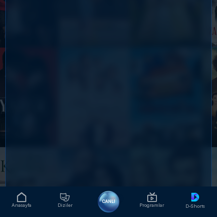
CANLI
Anasayfa
Diziler
Programlar
D-Shorts