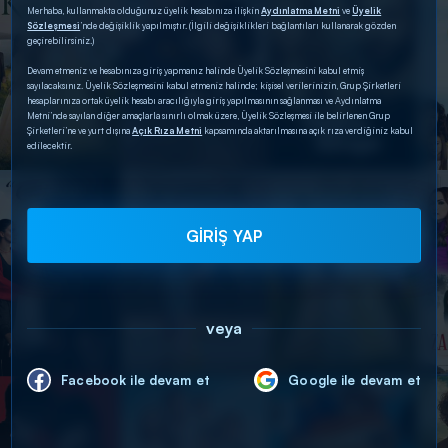
Merhaba, kullanmakta olduğunuz üyelik hesabınıza ilişkin
Aydınlatma Metni
ve
Üyelik
Sözleşmesi
’nde değişiklik yapılmıştır. (İlgili değişiklikleri bağlantıları kullanarak gözden
geçirebilirsiniz.)
Devam etmeniz ve hesabınıza giriş yapmanız halinde Üyelik Sözleşmesini kabul etmiş
sayılacaksınız. Üyelik Sözleşmesini kabul etmeniz halinde; kişisel verilerinizin, Grup Şirketleri
hesaplarınıza ortak üyelik hesabı aracılığıyla giriş yapılmasının sağlanması ve Aydınlatma
Metni’nde sayılan diğer amaçlarla sınırlı olmak üzere, Üyelik Sözleşmesi ile belirlenen Grup
Şirketleri’ne ve yurt dışına
Açık Rıza Metni
kapsamında aktarılmasına açık rıza verdiğiniz kabul
edilecektir.
GİRİŞ YAP
veya
Facebook ile devam et
Google ile devam et