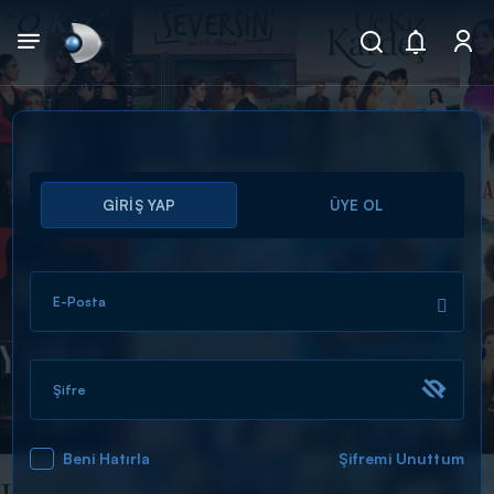
Arama
GİRİŞ YAP
ÜYE OL
muhteşem ikili
ARAMA SONUÇLARI
E-Posta
Şifre
Beni Hatırla
Şifremi Unuttum
DİĞER SONUÇLAR