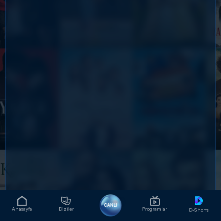
CANLI
Anasayfa
Diziler
Programlar
D-Shorts