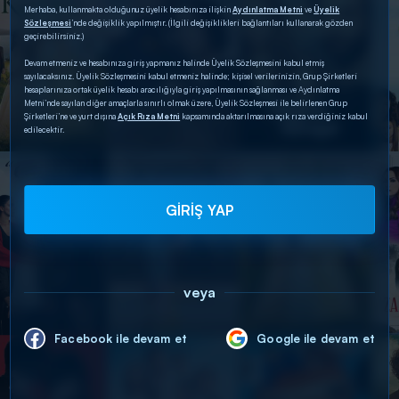
Merhaba, kullanmakta olduğunuz üyelik hesabınıza ilişkin
Aydınlatma Metni
ve
Üyelik
Sözleşmesi
’nde değişiklik yapılmıştır. (İlgili değişiklikleri bağlantıları kullanarak gözden
geçirebilirsiniz.)
Devam etmeniz ve hesabınıza giriş yapmanız halinde Üyelik Sözleşmesini kabul etmiş
sayılacaksınız. Üyelik Sözleşmesini kabul etmeniz halinde; kişisel verilerinizin, Grup Şirketleri
hesaplarınıza ortak üyelik hesabı aracılığıyla giriş yapılmasının sağlanması ve Aydınlatma
Metni’nde sayılan diğer amaçlarla sınırlı olmak üzere, Üyelik Sözleşmesi ile belirlenen Grup
Şirketleri’ne ve yurt dışına
Açık Rıza Metni
kapsamında aktarılmasına açık rıza verdiğiniz kabul
edilecektir.
GİRİŞ YAP
veya
Facebook ile devam et
Google ile devam et