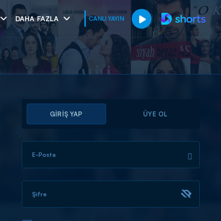
DAHA FAZLA
CANLI YAYIN
GİRİŞ YAP
ÜYE OL
E-Posta
muhteşem ikili
I
Şifre