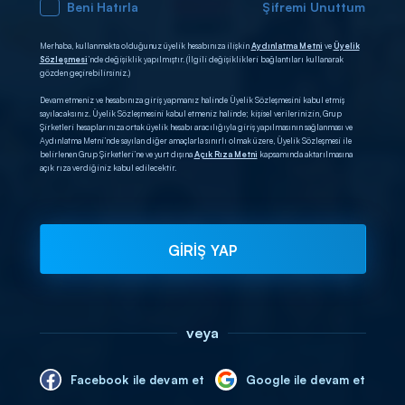
Beni Hatırla
Şifremi Unuttum
Merhaba, kullanmakta olduğunuz üyelik hesabınıza ilişkin
Aydınlatma Metni
ve
Üyelik
Sözleşmesi
’nde değişiklik yapılmıştır. (İlgili değişiklikleri bağlantıları kullanarak
gözden geçirebilirsiniz.)
Devam etmeniz ve hesabınıza giriş yapmanız halinde Üyelik Sözleşmesini kabul etmiş
sayılacaksınız. Üyelik Sözleşmesini kabul etmeniz halinde; kişisel verilerinizin, Grup
Şirketleri hesaplarınıza ortak üyelik hesabı aracılığıyla giriş yapılmasının sağlanması ve
Aydınlatma Metni’nde sayılan diğer amaçlarla sınırlı olmak üzere, Üyelik Sözleşmesi ile
belirlenen Grup Şirketleri’ne ve yurt dışına
Açık Rıza Metni
kapsamında aktarılmasına
açık rıza verdiğiniz kabul edilecektir.
GİRİŞ YAP
veya
Facebook ile devam et
Google ile devam et