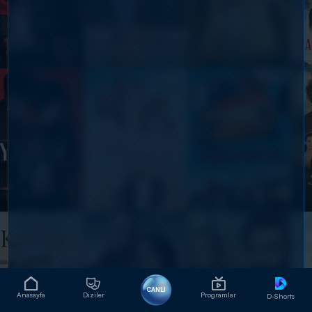
CANLI
Anasayfa
Diziler
Programlar
D-Shorts