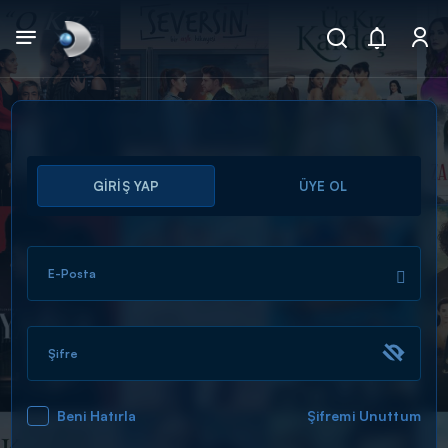
Arama
GİRİŞ YAP
ÜYE OL
muhteşem ikili
ARAMA SONUÇLARI
E-Posta
Şifre
Beni Hatırla
Şifremi Unuttum
DİĞER SONUÇLAR