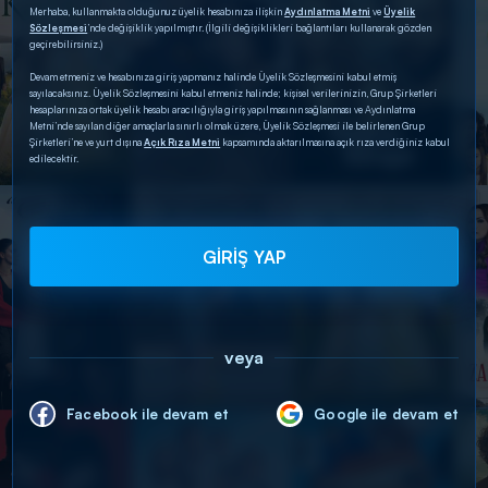
Merhaba, kullanmakta olduğunuz üyelik hesabınıza ilişkin
Aydınlatma Metni
ve
Üyelik
Sözleşmesi
’nde değişiklik yapılmıştır. (İlgili değişiklikleri bağlantıları kullanarak gözden
geçirebilirsiniz.)
Devam etmeniz ve hesabınıza giriş yapmanız halinde Üyelik Sözleşmesini kabul etmiş
sayılacaksınız. Üyelik Sözleşmesini kabul etmeniz halinde; kişisel verilerinizin, Grup Şirketleri
hesaplarınıza ortak üyelik hesabı aracılığıyla giriş yapılmasının sağlanması ve Aydınlatma
Metni’nde sayılan diğer amaçlarla sınırlı olmak üzere, Üyelik Sözleşmesi ile belirlenen Grup
Şirketleri’ne ve yurt dışına
Açık Rıza Metni
kapsamında aktarılmasına açık rıza verdiğiniz kabul
edilecektir.
GİRİŞ YAP
veya
Facebook ile devam et
Google ile devam et