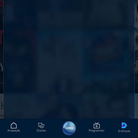
CANLI
Anasayfa
Diziler
Programlar
D-Shorts