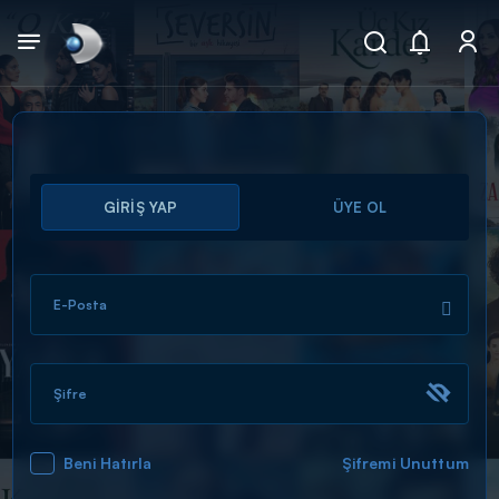
Arama
GİRİŞ YAP
ÜYE OL
muhteşem ikili
ARAMA SONUÇLARI
E-Posta
Şifre
Beni Hatırla
Şifremi Unuttum
DİĞER SONUÇLAR