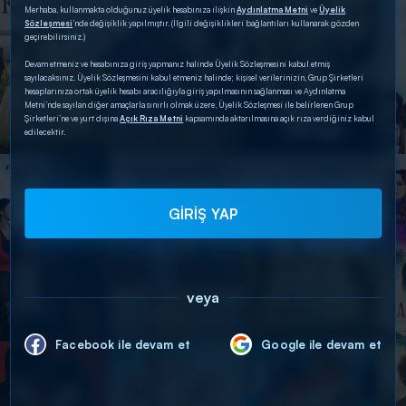
Merhaba, kullanmakta olduğunuz üyelik hesabınıza ilişkin
Aydınlatma Metni
ve
Üyelik
Sözleşmesi
’nde değişiklik yapılmıştır. (İlgili değişiklikleri bağlantıları kullanarak gözden
geçirebilirsiniz.)
Devam etmeniz ve hesabınıza giriş yapmanız halinde Üyelik Sözleşmesini kabul etmiş
sayılacaksınız. Üyelik Sözleşmesini kabul etmeniz halinde; kişisel verilerinizin, Grup Şirketleri
hesaplarınıza ortak üyelik hesabı aracılığıyla giriş yapılmasının sağlanması ve Aydınlatma
Metni’nde sayılan diğer amaçlarla sınırlı olmak üzere, Üyelik Sözleşmesi ile belirlenen Grup
Şirketleri’ne ve yurt dışına
Açık Rıza Metni
kapsamında aktarılmasına açık rıza verdiğiniz kabul
edilecektir.
GİRİŞ YAP
veya
Facebook ile devam et
Google ile devam et