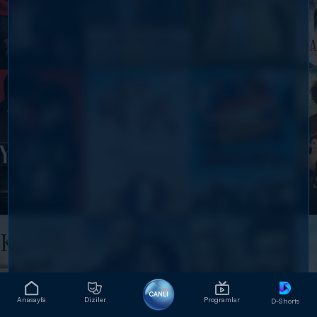
CANLI
Anasayfa
Diziler
Programlar
D-Shorts