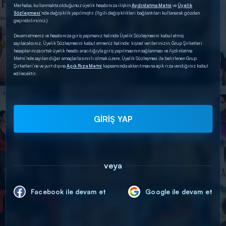
Merhaba, kullanmakta olduğunuz üyelik hesabınıza ilişkin
Aydınlatma Metni
ve
Üyelik
Sözleşmesi
’nde değişiklik yapılmıştır. (İlgili değişiklikleri bağlantıları kullanarak gözden
geçirebilirsiniz.)
Devam etmeniz ve hesabınıza giriş yapmanız halinde Üyelik Sözleşmesini kabul etmiş
sayılacaksınız. Üyelik Sözleşmesini kabul etmeniz halinde; kişisel verilerinizin, Grup Şirketleri
hesaplarınıza ortak üyelik hesabı aracılığıyla giriş yapılmasının sağlanması ve Aydınlatma
Metni’nde sayılan diğer amaçlarla sınırlı olmak üzere, Üyelik Sözleşmesi ile belirlenen Grup
Şirketleri’ne ve yurt dışına
Açık Rıza Metni
kapsamında aktarılmasına açık rıza verdiğiniz kabul
edilecektir.
GİRİŞ YAP
veya
Facebook ile devam et
Google ile devam et