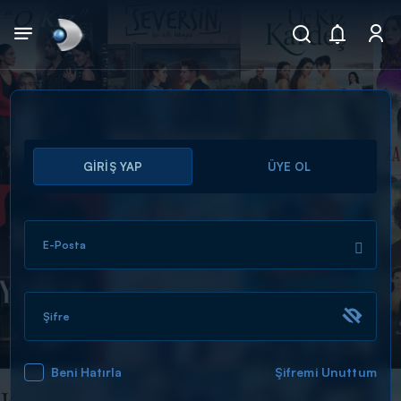
Arama
GİRİŞ YAP
ÜYE OL
muhteşem ikili
ARAMA SONUÇLARI
E-Posta
Şifre
Beni Hatırla
Şifremi Unuttum
DİĞER SONUÇLAR