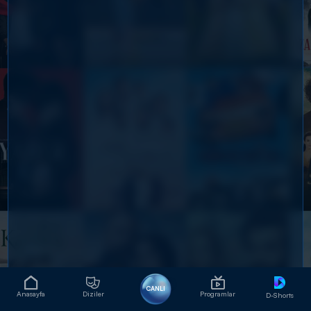
CANLI
Anasayfa
Diziler
Programlar
D-Shorts