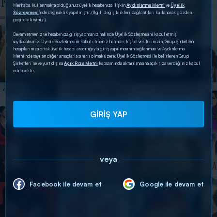
Merhaba, kullanmakta olduğunuz üyelik hesabınıza ilişkin
Aydınlatma Metni
ve
Üyelik
Sözleşmesi
’nde değişiklik yapılmıştır. (İlgili değişiklikleri bağlantıları kullanarak gözden
geçirebilirsiniz.)
Devam etmeniz ve hesabınıza giriş yapmanız halinde Üyelik Sözleşmesini kabul etmiş
sayılacaksınız. Üyelik Sözleşmesini kabul etmeniz halinde; kişisel verilerinizin, Grup Şirketleri
hesaplarınıza ortak üyelik hesabı aracılığıyla giriş yapılmasının sağlanması ve Aydınlatma
Metni’nde sayılan diğer amaçlarla sınırlı olmak üzere, Üyelik Sözleşmesi ile belirlenen Grup
Şirketleri’ne ve yurt dışına
Açık Rıza Metni
kapsamında aktarılmasına açık rıza verdiğiniz kabul
edilecektir.
GİRİŞ YAP
veya
Facebook ile devam et
Google ile devam et