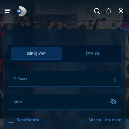
Arama
GİRİŞ YAP
ÜYE OL
muhteşem ikili
ARAMA SONUÇLARI
E-Posta
Şifre
Beni Hatırla
Şifremi Unuttum
DİĞER SONUÇLAR