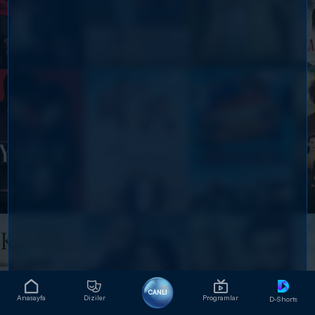
CANLI
Anasayfa
Diziler
Programlar
D-Shorts