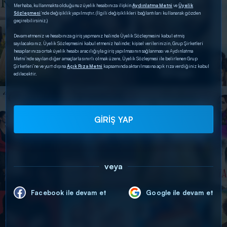
Merhaba, kullanmakta olduğunuz üyelik hesabınıza ilişkin
Aydınlatma Metni
ve
Üyelik
Sözleşmesi
’nde değişiklik yapılmıştır. (İlgili değişiklikleri bağlantıları kullanarak gözden
geçirebilirsiniz.)
Devam etmeniz ve hesabınıza giriş yapmanız halinde Üyelik Sözleşmesini kabul etmiş
sayılacaksınız. Üyelik Sözleşmesini kabul etmeniz halinde; kişisel verilerinizin, Grup Şirketleri
hesaplarınıza ortak üyelik hesabı aracılığıyla giriş yapılmasının sağlanması ve Aydınlatma
Metni’nde sayılan diğer amaçlarla sınırlı olmak üzere, Üyelik Sözleşmesi ile belirlenen Grup
Şirketleri’ne ve yurt dışına
Açık Rıza Metni
kapsamında aktarılmasına açık rıza verdiğiniz kabul
edilecektir.
GİRİŞ YAP
veya
Facebook ile devam et
Google ile devam et