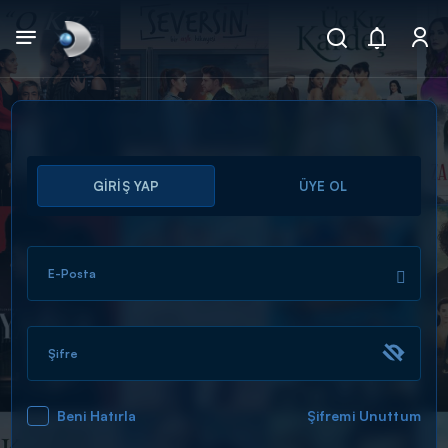
Arama
GİRİŞ YAP
ÜYE OL
muhteşem ikili
ARAMA SONUÇLARI
E-Posta
Şifre
Beni Hatırla
Şifremi Unuttum
DİĞER SONUÇLAR