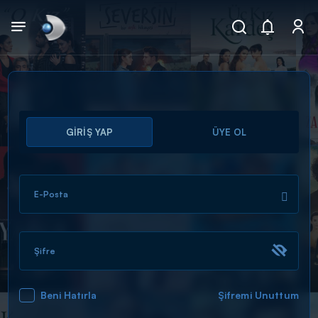
Arama
GİRİŞ YAP
ÜYE OL
muhteşem ikili
ARAMA SONUÇLARI
E-Posta
Şifre
Beni Hatırla
Şifremi Unuttum
DİĞER SONUÇLAR