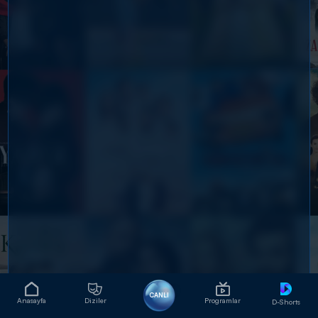
CANLI
Anasayfa
Diziler
Programlar
D-Shorts