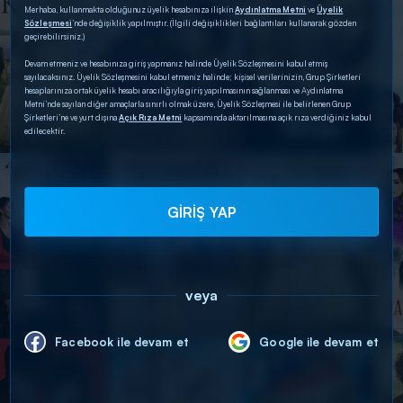
Merhaba, kullanmakta olduğunuz üyelik hesabınıza ilişkin
Aydınlatma Metni
ve
Üyelik
Sözleşmesi
’nde değişiklik yapılmıştır. (İlgili değişiklikleri bağlantıları kullanarak gözden
geçirebilirsiniz.)
Devam etmeniz ve hesabınıza giriş yapmanız halinde Üyelik Sözleşmesini kabul etmiş
sayılacaksınız. Üyelik Sözleşmesini kabul etmeniz halinde; kişisel verilerinizin, Grup Şirketleri
hesaplarınıza ortak üyelik hesabı aracılığıyla giriş yapılmasının sağlanması ve Aydınlatma
Metni’nde sayılan diğer amaçlarla sınırlı olmak üzere, Üyelik Sözleşmesi ile belirlenen Grup
Şirketleri’ne ve yurt dışına
Açık Rıza Metni
kapsamında aktarılmasına açık rıza verdiğiniz kabul
edilecektir.
GİRİŞ YAP
veya
Facebook ile devam et
Google ile devam et