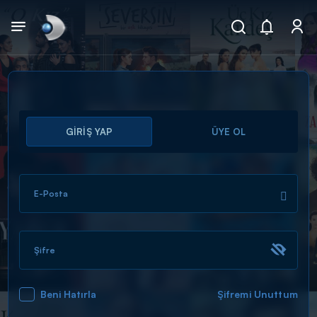
Arama
GİRİŞ YAP
ÜYE OL
muhteşem ikili
ARAMA SONUÇLARI
E-Posta
Şifre
Beni Hatırla
Şifremi Unuttum
DİĞER SONUÇLAR