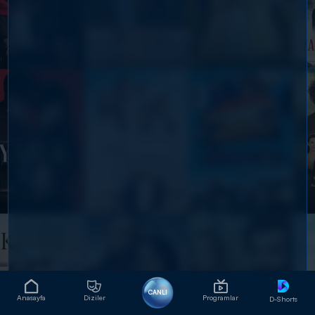
CANLI
Anasayfa
Diziler
Programlar
D-Shorts