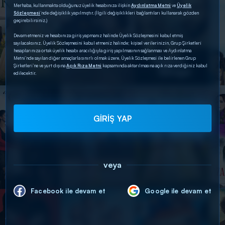
Merhaba, kullanmakta olduğunuz üyelik hesabınıza ilişkin
Aydınlatma Metni
ve
Üyelik
Sözleşmesi
’nde değişiklik yapılmıştır. (İlgili değişiklikleri bağlantıları kullanarak gözden
geçirebilirsiniz.)
Devam etmeniz ve hesabınıza giriş yapmanız halinde Üyelik Sözleşmesini kabul etmiş
sayılacaksınız. Üyelik Sözleşmesini kabul etmeniz halinde; kişisel verilerinizin, Grup Şirketleri
hesaplarınıza ortak üyelik hesabı aracılığıyla giriş yapılmasının sağlanması ve Aydınlatma
Metni’nde sayılan diğer amaçlarla sınırlı olmak üzere, Üyelik Sözleşmesi ile belirlenen Grup
Şirketleri’ne ve yurt dışına
Açık Rıza Metni
kapsamında aktarılmasına açık rıza verdiğiniz kabul
edilecektir.
GİRİŞ YAP
veya
Facebook ile devam et
Google ile devam et