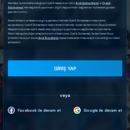
Merhaba, kullanmakta olduğunuz üyelik hesabınıza ilişkin
Aydınlatma Metni
ve
Üyelik
Sözleşmesi
’nde değişiklik yapılmıştır. (İlgili değişiklikleri bağlantıları kullanarak gözden
geçirebilirsiniz.)
Devam etmeniz ve hesabınıza giriş yapmanız halinde Üyelik Sözleşmesini kabul etmiş
sayılacaksınız. Üyelik Sözleşmesini kabul etmeniz halinde; kişisel verilerinizin, Grup Şirketleri
hesaplarınıza ortak üyelik hesabı aracılığıyla giriş yapılmasının sağlanması ve Aydınlatma
Metni’nde sayılan diğer amaçlarla sınırlı olmak üzere, Üyelik Sözleşmesi ile belirlenen Grup
Şirketleri’ne ve yurt dışına
Açık Rıza Metni
kapsamında aktarılmasına açık rıza verdiğiniz kabul
edilecektir.
GİRİŞ YAP
veya
Facebook ile devam et
Google ile devam et