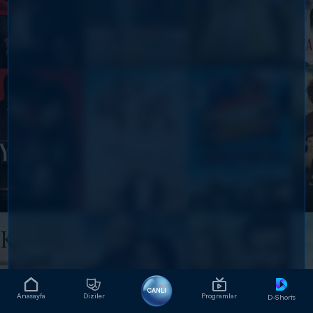
CANLI
Anasayfa
Diziler
Programlar
D-Shorts