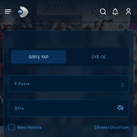
Arama
GİRİŞ YAP
ÜYE OL
muhteşem ikili
ARAMA SONUÇLARI
E-Posta
Şifre
Beni Hatırla
Şifremi Unuttum
DİĞER SONUÇLAR