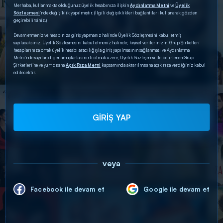
Merhaba, kullanmakta olduğunuz üyelik hesabınıza ilişkin
Aydınlatma Metni
ve
Üyelik
Sözleşmesi
’nde değişiklik yapılmıştır. (İlgili değişiklikleri bağlantıları kullanarak gözden
geçirebilirsiniz.)
Devam etmeniz ve hesabınıza giriş yapmanız halinde Üyelik Sözleşmesini kabul etmiş
sayılacaksınız. Üyelik Sözleşmesini kabul etmeniz halinde; kişisel verilerinizin, Grup Şirketleri
hesaplarınıza ortak üyelik hesabı aracılığıyla giriş yapılmasının sağlanması ve Aydınlatma
Metni’nde sayılan diğer amaçlarla sınırlı olmak üzere, Üyelik Sözleşmesi ile belirlenen Grup
Şirketleri’ne ve yurt dışına
Açık Rıza Metni
kapsamında aktarılmasına açık rıza verdiğiniz kabul
edilecektir.
GİRİŞ YAP
veya
Facebook ile devam et
Google ile devam et