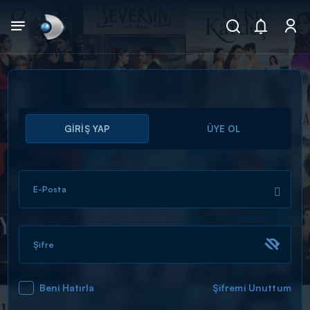
Arama
GİRİŞ YAP
ÜYE OL
muhteşem ikili
ARAMA SONUÇLARI
E-Posta
Şifre
Beni Hatırla
Şifremi Unuttum
DİĞER SONUÇLAR