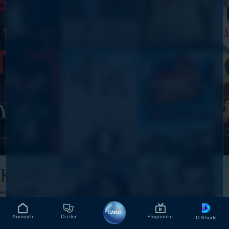
CANLI
Anasayfa
Diziler
Programlar
D-Shorts