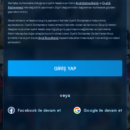
Merhaba, kullanmakta olduğunuz üyelik hesabınıza ilişkin
Aydınlatma Metni
ve
Üyelik
Sözleşmesi
’nde değişiklik yapılmıştır. (İlgili değişiklikleri bağlantıları kullanarak gözden
geçirebilirsiniz.)
Devam etmeniz ve hesabınıza giriş yapmanız halinde Üyelik Sözleşmesini kabul etmiş
sayılacaksınız. Üyelik Sözleşmesini kabul etmeniz halinde; kişisel verilerinizin, Grup Şirketleri
hesaplarınıza ortak üyelik hesabı aracılığıyla giriş yapılmasının sağlanması ve Aydınlatma
Metni’nde sayılan diğer amaçlarla sınırlı olmak üzere, Üyelik Sözleşmesi ile belirlenen Grup
Şirketleri’ne ve yurt dışına
Açık Rıza Metni
kapsamında aktarılmasına açık rıza verdiğiniz kabul
edilecektir.
GİRİŞ YAP
veya
Facebook ile devam et
Google ile devam et