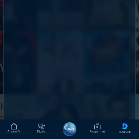
CANLI
Anasayfa
Diziler
Programlar
D-Shorts