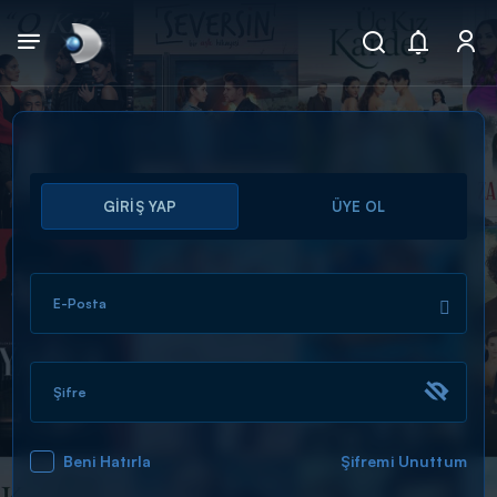
Arama
GİRİŞ YAP
ÜYE OL
muhteşem ikili
ARAMA SONUÇLARI
E-Posta
Şifre
Beni Hatırla
Şifremi Unuttum
DİĞER SONUÇLAR