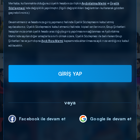
Merhaba, kullanmakta olduğunuz üyelik hesabınıza ilişkin
Aydınlatma Metni
ve
Üyelik
Sözleşmesi
’nde değişiklik yapılmıştır. (İlgili değişiklikleri bağlantıları kullanarak gözden
geçirebilirsiniz.)
Devam etmeniz ve hesabınıza giriş yapmanız halinde Üyelik Sözleşmesini kabul etmiş
sayılacaksınız. Üyelik Sözleşmesini kabul etmeniz halinde; kişisel verilerinizin, Grup Şirketleri
hesaplarınıza ortak üyelik hesabı aracılığıyla giriş yapılmasının sağlanması ve Aydınlatma
Metni’nde sayılan diğer amaçlarla sınırlı olmak üzere, Üyelik Sözleşmesi ile belirlenen Grup
Şirketleri’ne ve yurt dışına
Açık Rıza Metni
kapsamında aktarılmasına açık rıza verdiğiniz kabul
edilecektir.
GİRİŞ YAP
veya
Facebook ile devam et
Google ile devam et