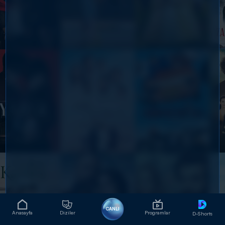
CANLI
Anasayfa
Diziler
Programlar
D-Shorts