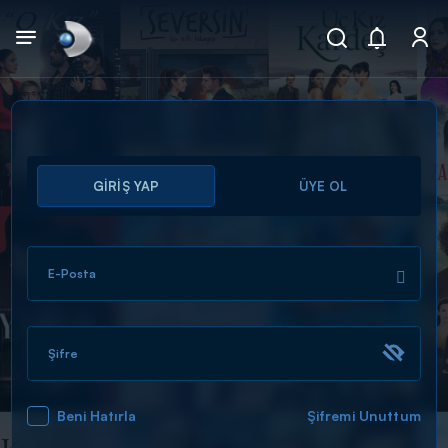
Arama
GİRİŞ YAP
ÜYE OL
muhteşem ikili
ARAMA SONUÇLARI
E-Posta
Şifre
Beni Hatırla
Şifremi Unuttum
DİĞER SONUÇLAR