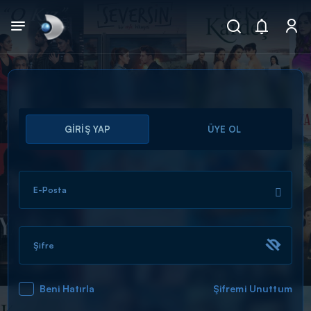
Arama
GİRİŞ YAP
ÜYE OL
muhteşem ikili
ARAMA SONUÇLARI
E-Posta
Şifre
Beni Hatırla
Şifremi Unuttum
DİĞER SONUÇLAR