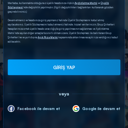
Merhaba, kullanmakta olduğunuz üyelik hesabınıza ilişkin
Aydınlatma Metni
ve
Üyelik
Sözleşmesi
’nde değişiklik yapılmıştır. (İlgili değişiklikleri bağlantıları kullanarak gözden
geçirebilirsiniz.)
Devam etmeniz ve hesabınıza giriş yapmanız halinde Üyelik Sözleşmesini kabul etmiş
sayılacaksınız. Üyelik Sözleşmesini kabul etmeniz halinde; kişisel verilerinizin, Grup Şirketleri
hesaplarınıza ortak üyelik hesabı aracılığıyla giriş yapılmasının sağlanması ve Aydınlatma
Metni’nde sayılan diğer amaçlarla sınırlı olmak üzere, Üyelik Sözleşmesi ile belirlenen Grup
Şirketleri’ne ve yurt dışına
Açık Rıza Metni
kapsamında aktarılmasına açık rıza verdiğiniz kabul
edilecektir.
GİRİŞ YAP
veya
Facebook ile devam et
Google ile devam et