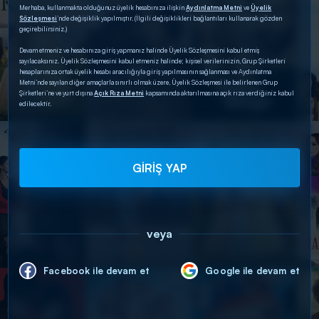
Merhaba, kullanmakta olduğunuz üyelik hesabınıza ilişkin
Aydınlatma Metni
ve
Üyelik
Sözleşmesi
’nde değişiklik yapılmıştır. (İlgili değişiklikleri bağlantıları kullanarak gözden
geçirebilirsiniz.)
Devam etmeniz ve hesabınıza giriş yapmanız halinde Üyelik Sözleşmesini kabul etmiş
sayılacaksınız. Üyelik Sözleşmesini kabul etmeniz halinde; kişisel verilerinizin, Grup Şirketleri
hesaplarınıza ortak üyelik hesabı aracılığıyla giriş yapılmasının sağlanması ve Aydınlatma
Metni’nde sayılan diğer amaçlarla sınırlı olmak üzere, Üyelik Sözleşmesi ile belirlenen Grup
Şirketleri’ne ve yurt dışına
Açık Rıza Metni
kapsamında aktarılmasına açık rıza verdiğiniz kabul
edilecektir.
GİRİŞ YAP
veya
Facebook ile devam et
Google ile devam et