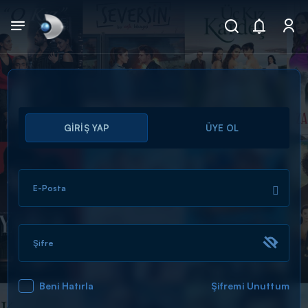
Arama
GİRİŞ YAP
ÜYE OL
muhteşem ikili
ARAMA SONUÇLARI
E-Posta
Şifre
Beni Hatırla
Şifremi Unuttum
DİĞER SONUÇLAR