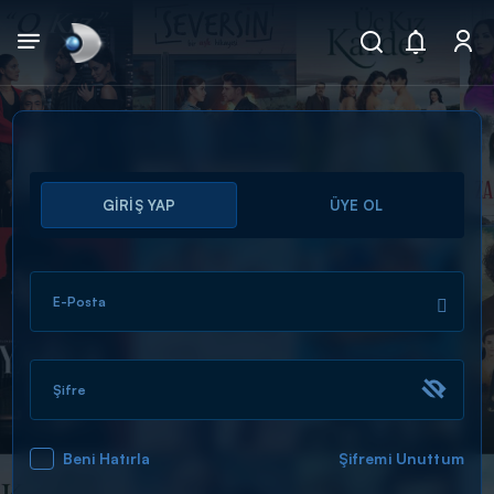
Arama
GİRİŞ YAP
ÜYE OL
muhteşem ikili
ARAMA SONUÇLARI
E-Posta
Şifre
Beni Hatırla
Şifremi Unuttum
DİĞER SONUÇLAR