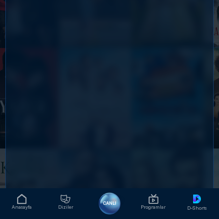
CANLI
Anasayfa
Diziler
Programlar
D-Shorts