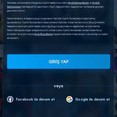
Merhaba, kullanmakta olduğunuz üyelik hesabınıza ilişkin
Aydınlatma Metni
ve
Üyelik
Sözleşmesi
’nde değişiklik yapılmıştır. (İlgili değişiklikleri bağlantıları kullanarak gözden
geçirebilirsiniz.)
Devam etmeniz ve hesabınıza giriş yapmanız halinde Üyelik Sözleşmesini kabul etmiş
sayılacaksınız. Üyelik Sözleşmesini kabul etmeniz halinde; kişisel verilerinizin, Grup Şirketleri
hesaplarınıza ortak üyelik hesabı aracılığıyla giriş yapılmasının sağlanması ve Aydınlatma
Metni’nde sayılan diğer amaçlarla sınırlı olmak üzere, Üyelik Sözleşmesi ile belirlenen Grup
Şirketleri’ne ve yurt dışına
Açık Rıza Metni
kapsamında aktarılmasına açık rıza verdiğiniz kabul
edilecektir.
GİRİŞ YAP
veya
Facebook ile devam et
Google ile devam et