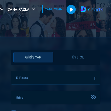
DAHA FAZLA
CANLI YAYIN
GİRİŞ YAP
ÜYE OL
E-Posta
muhteşem ikili
I
Şifre