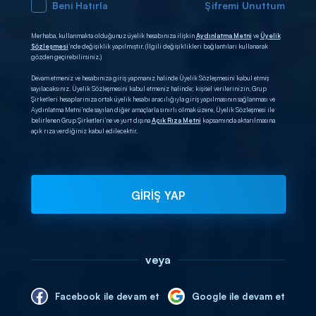
Beni Hatırla
Şifremi Unuttum
Merhaba, kullanmakta olduğunuz üyelik hesabınıza ilişkin
Aydınlatma Metni
ve
Üyelik
Sözleşmesi
’nde değişiklik yapılmıştır. (İlgili değişiklikleri bağlantıları kullanarak
gözden geçirebilirsiniz.)
Devam etmeniz ve hesabınıza giriş yapmanız halinde Üyelik Sözleşmesini kabul etmiş
sayılacaksınız. Üyelik Sözleşmesini kabul etmeniz halinde; kişisel verilerinizin, Grup
Şirketleri hesaplarınıza ortak üyelik hesabı aracılığıyla giriş yapılmasının sağlanması ve
Aydınlatma Metni’nde sayılan diğer amaçlarla sınırlı olmak üzere, Üyelik Sözleşmesi ile
belirlenen Grup Şirketleri’ne ve yurt dışına
Açık Rıza Metni
kapsamında aktarılmasına
açık rıza verdiğiniz kabul edilecektir.
GİRİŞ YAP
veya
Facebook ile devam et
Google ile devam et