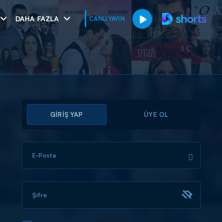
DAHA FAZLA
CANLI YAYIN
GİRİŞ YAP
ÜYE OL
E-Posta
muhteşem ikili
I
Şifre