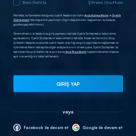
Beni Hatırla
Şifremi Unuttum
Merhaba, kullanmakta olduğunuz üyelik hesabınıza ilişkin
Aydınlatma Metni
ve
Üyelik
Sözleşmesi
’nde değişiklik yapılmıştır. (İlgili değişiklikleri bağlantıları kullanarak
gözden geçirebilirsiniz.)
Devam etmeniz ve hesabınıza giriş yapmanız halinde Üyelik Sözleşmesini kabul etmiş
sayılacaksınız. Üyelik Sözleşmesini kabul etmeniz halinde; kişisel verilerinizin, Grup
Şirketleri hesaplarınıza ortak üyelik hesabı aracılığıyla giriş yapılmasının sağlanması ve
Aydınlatma Metni’nde sayılan diğer amaçlarla sınırlı olmak üzere, Üyelik Sözleşmesi ile
belirlenen Grup Şirketleri’ne ve yurt dışına
Açık Rıza Metni
kapsamında aktarılmasına
açık rıza verdiğiniz kabul edilecektir.
GİRİŞ YAP
veya
Facebook ile devam et
Google ile devam et