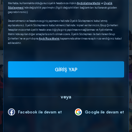
Merhaba, kullanmakta olduğunuz üyelik hesabınıza ilişkin
Aydınlatma Metni
ve
Üyelik
Sözleşmesi
’nde değişiklik yapılmıştır. (İlgili değişiklikleri bağlantıları kullanarak gözden
geçirebilirsiniz.)
Devam etmeniz ve hesabınıza giriş yapmanız halinde Üyelik Sözleşmesini kabul etmiş
sayılacaksınız. Üyelik Sözleşmesini kabul etmeniz halinde; kişisel verilerinizin, Grup Şirketleri
hesaplarınıza ortak üyelik hesabı aracılığıyla giriş yapılmasının sağlanması ve Aydınlatma
Metni’nde sayılan diğer amaçlarla sınırlı olmak üzere, Üyelik Sözleşmesi ile belirlenen Grup
Şirketleri’ne ve yurt dışına
Açık Rıza Metni
kapsamında aktarılmasına açık rıza verdiğiniz kabul
edilecektir.
GİRİŞ YAP
veya
Facebook ile devam et
Google ile devam et