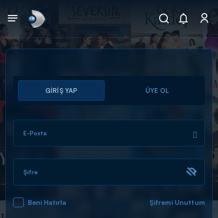
Arama
GİRİŞ YAP
ÜYE OL
muhteşem ikili
ARAMA SONUÇLARI
E-Posta
Şifre
Beni Hatırla
Şifremi Unuttum
DİĞER SONUÇLAR