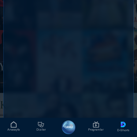
CANLI
Anasayfa
Diziler
Programlar
D-Shorts