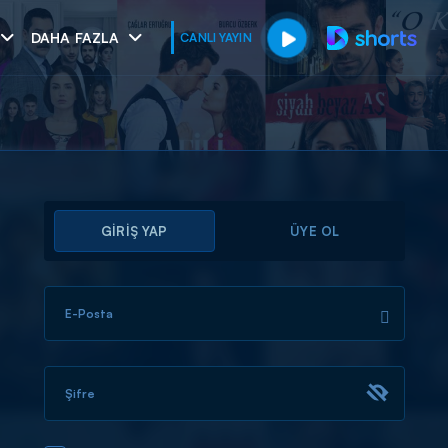
DAHA FAZLA
CANLI YAYIN
GİRİŞ YAP
ÜYE OL
E-Posta
muhteşem ikili
I
Şifre