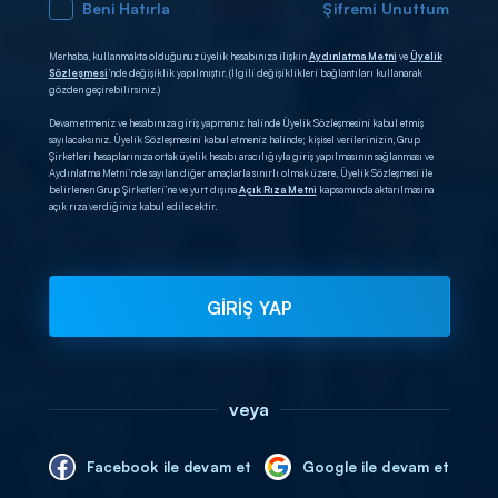
Beni Hatırla
Şifremi Unuttum
Merhaba, kullanmakta olduğunuz üyelik hesabınıza ilişkin
Aydınlatma Metni
ve
Üyelik
Sözleşmesi
’nde değişiklik yapılmıştır. (İlgili değişiklikleri bağlantıları kullanarak
gözden geçirebilirsiniz.)
Devam etmeniz ve hesabınıza giriş yapmanız halinde Üyelik Sözleşmesini kabul etmiş
sayılacaksınız. Üyelik Sözleşmesini kabul etmeniz halinde; kişisel verilerinizin, Grup
Şirketleri hesaplarınıza ortak üyelik hesabı aracılığıyla giriş yapılmasının sağlanması ve
Aydınlatma Metni’nde sayılan diğer amaçlarla sınırlı olmak üzere, Üyelik Sözleşmesi ile
belirlenen Grup Şirketleri’ne ve yurt dışına
Açık Rıza Metni
kapsamında aktarılmasına
açık rıza verdiğiniz kabul edilecektir.
GİRİŞ YAP
veya
Facebook ile devam et
Google ile devam et