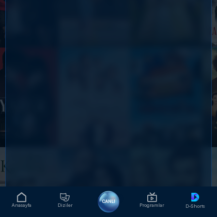
CANLI
Anasayfa
Diziler
Programlar
D-Shorts