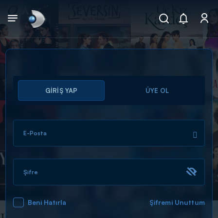
Arama
GİRİŞ YAP
ÜYE OL
muhteşem ikili
ARAMA SONUÇLARI
E-Posta
Şifre
Beni Hatırla
Şifremi Unuttum
DİĞER SONUÇLAR