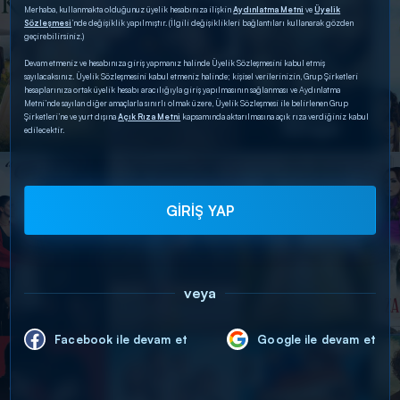
Merhaba, kullanmakta olduğunuz üyelik hesabınıza ilişkin
Aydınlatma Metni
ve
Üyelik
Sözleşmesi
’nde değişiklik yapılmıştır. (İlgili değişiklikleri bağlantıları kullanarak gözden
geçirebilirsiniz.)
Devam etmeniz ve hesabınıza giriş yapmanız halinde Üyelik Sözleşmesini kabul etmiş
sayılacaksınız. Üyelik Sözleşmesini kabul etmeniz halinde; kişisel verilerinizin, Grup Şirketleri
hesaplarınıza ortak üyelik hesabı aracılığıyla giriş yapılmasının sağlanması ve Aydınlatma
Metni’nde sayılan diğer amaçlarla sınırlı olmak üzere, Üyelik Sözleşmesi ile belirlenen Grup
Şirketleri’ne ve yurt dışına
Açık Rıza Metni
kapsamında aktarılmasına açık rıza verdiğiniz kabul
edilecektir.
GİRİŞ YAP
veya
Facebook ile devam et
Google ile devam et