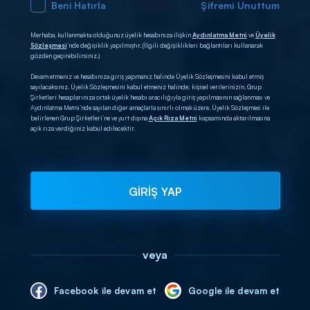
Beni Hatırla
Şifremi Unuttum
Merhaba, kullanmakta olduğunuz üyelik hesabınıza ilişkin
Aydınlatma Metni
ve
Üyelik
Sözleşmesi
’nde değişiklik yapılmıştır. (İlgili değişiklikleri bağlantıları kullanarak
gözden geçirebilirsiniz.)
Devam etmeniz ve hesabınıza giriş yapmanız halinde Üyelik Sözleşmesini kabul etmiş
sayılacaksınız. Üyelik Sözleşmesini kabul etmeniz halinde; kişisel verilerinizin, Grup
Şirketleri hesaplarınıza ortak üyelik hesabı aracılığıyla giriş yapılmasının sağlanması ve
Aydınlatma Metni’nde sayılan diğer amaçlarla sınırlı olmak üzere, Üyelik Sözleşmesi ile
belirlenen Grup Şirketleri’ne ve yurt dışına
Açık Rıza Metni
kapsamında aktarılmasına
açık rıza verdiğiniz kabul edilecektir.
GİRİŞ YAP
veya
Facebook ile devam et
Google ile devam et