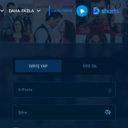
DAHA FAZLA
CANLI YAYIN
GİRİŞ YAP
ÜYE OL
E-Posta
muhteşem ikili
I
Şifre