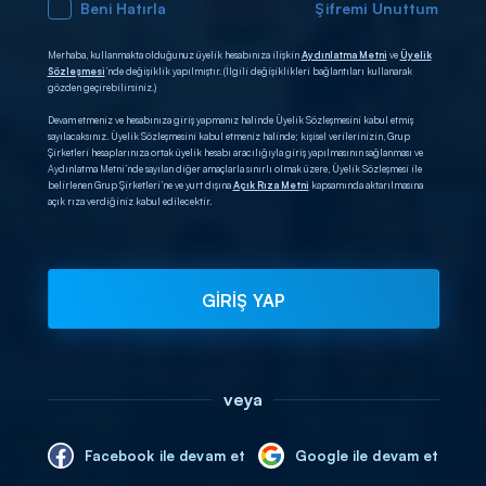
Beni Hatırla
Şifremi Unuttum
Merhaba, kullanmakta olduğunuz üyelik hesabınıza ilişkin
Aydınlatma Metni
ve
Üyelik
Sözleşmesi
’nde değişiklik yapılmıştır. (İlgili değişiklikleri bağlantıları kullanarak
gözden geçirebilirsiniz.)
Devam etmeniz ve hesabınıza giriş yapmanız halinde Üyelik Sözleşmesini kabul etmiş
sayılacaksınız. Üyelik Sözleşmesini kabul etmeniz halinde; kişisel verilerinizin, Grup
Şirketleri hesaplarınıza ortak üyelik hesabı aracılığıyla giriş yapılmasının sağlanması ve
Aydınlatma Metni’nde sayılan diğer amaçlarla sınırlı olmak üzere, Üyelik Sözleşmesi ile
belirlenen Grup Şirketleri’ne ve yurt dışına
Açık Rıza Metni
kapsamında aktarılmasına
açık rıza verdiğiniz kabul edilecektir.
GİRİŞ YAP
veya
Facebook ile devam et
Google ile devam et