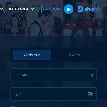
DAHA FAZLA
CANLI YAYIN
GİRİŞ YAP
ÜYE OL
E-Posta
muhteşem ikili
I
Şifre