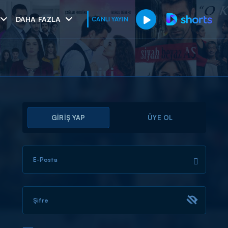
DAHA FAZLA
CANLI YAYIN
GİRİŞ YAP
ÜYE OL
E-Posta
muhteşem ikili
I
Şifre