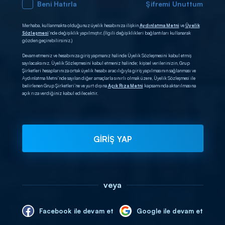
Beni Hatırla
Şifremi Unuttum
Merhaba, kullanmakta olduğunuz üyelik hesabınıza ilişkin
Aydınlatma Metni
ve
Üyelik
Sözleşmesi
’nde değişiklik yapılmıştır. (İlgili değişiklikleri bağlantıları kullanarak
gözden geçirebilirsiniz.)
Devam etmeniz ve hesabınıza giriş yapmanız halinde Üyelik Sözleşmesini kabul etmiş
sayılacaksınız. Üyelik Sözleşmesini kabul etmeniz halinde; kişisel verilerinizin, Grup
Şirketleri hesaplarınıza ortak üyelik hesabı aracılığıyla giriş yapılmasının sağlanması ve
Aydınlatma Metni’nde sayılan diğer amaçlarla sınırlı olmak üzere, Üyelik Sözleşmesi ile
belirlenen Grup Şirketleri’ne ve yurt dışına
Açık Rıza Metni
kapsamında aktarılmasına
açık rıza verdiğiniz kabul edilecektir.
GİRİŞ YAP
veya
Facebook ile devam et
Google ile devam et