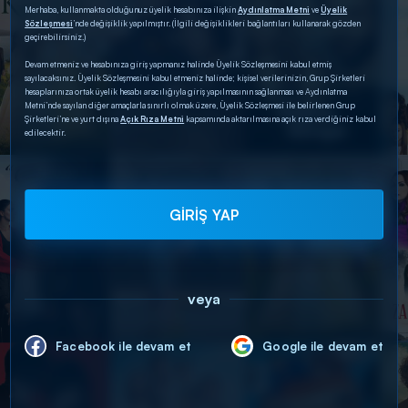
Merhaba, kullanmakta olduğunuz üyelik hesabınıza ilişkin
Aydınlatma Metni
ve
Üyelik
Sözleşmesi
’nde değişiklik yapılmıştır. (İlgili değişiklikleri bağlantıları kullanarak gözden
geçirebilirsiniz.)
Devam etmeniz ve hesabınıza giriş yapmanız halinde Üyelik Sözleşmesini kabul etmiş
sayılacaksınız. Üyelik Sözleşmesini kabul etmeniz halinde; kişisel verilerinizin, Grup Şirketleri
hesaplarınıza ortak üyelik hesabı aracılığıyla giriş yapılmasının sağlanması ve Aydınlatma
Metni’nde sayılan diğer amaçlarla sınırlı olmak üzere, Üyelik Sözleşmesi ile belirlenen Grup
Şirketleri’ne ve yurt dışına
Açık Rıza Metni
kapsamında aktarılmasına açık rıza verdiğiniz kabul
edilecektir.
GİRİŞ YAP
veya
Facebook ile devam et
Google ile devam et