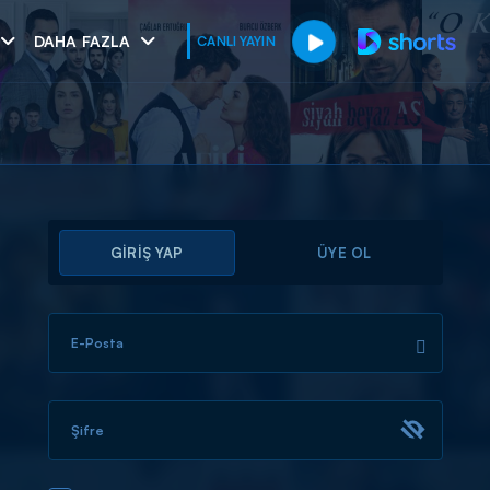
DAHA FAZLA
CANLI YAYIN
GİRİŞ YAP
ÜYE OL
E-Posta
muhteşem ikili
I
Şifre