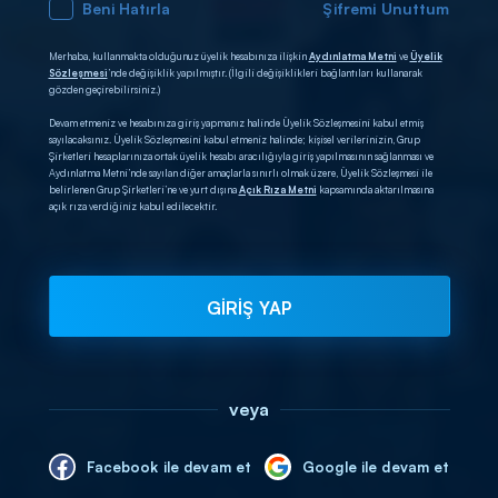
Beni Hatırla
Şifremi Unuttum
Merhaba, kullanmakta olduğunuz üyelik hesabınıza ilişkin
Aydınlatma Metni
ve
Üyelik
Sözleşmesi
’nde değişiklik yapılmıştır. (İlgili değişiklikleri bağlantıları kullanarak
gözden geçirebilirsiniz.)
Devam etmeniz ve hesabınıza giriş yapmanız halinde Üyelik Sözleşmesini kabul etmiş
sayılacaksınız. Üyelik Sözleşmesini kabul etmeniz halinde; kişisel verilerinizin, Grup
Şirketleri hesaplarınıza ortak üyelik hesabı aracılığıyla giriş yapılmasının sağlanması ve
Aydınlatma Metni’nde sayılan diğer amaçlarla sınırlı olmak üzere, Üyelik Sözleşmesi ile
belirlenen Grup Şirketleri’ne ve yurt dışına
Açık Rıza Metni
kapsamında aktarılmasına
açık rıza verdiğiniz kabul edilecektir.
GİRİŞ YAP
veya
Facebook ile devam et
Google ile devam et