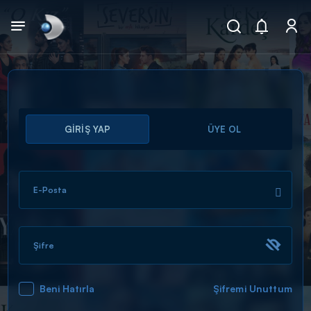
Arama
GİRİŞ YAP
ÜYE OL
muhteşem ikili
ARAMA SONUÇLARI
E-Posta
Şifre
Beni Hatırla
Şifremi Unuttum
DİĞER SONUÇLAR