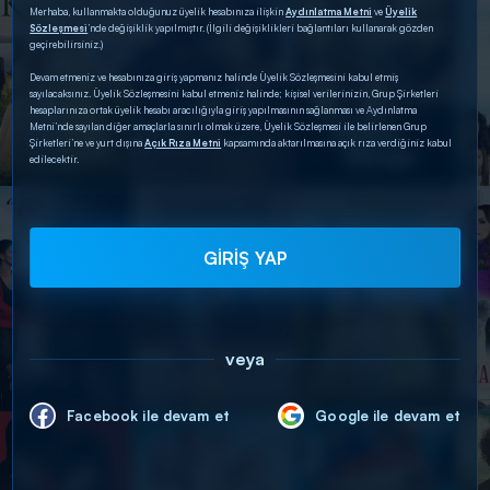
Merhaba, kullanmakta olduğunuz üyelik hesabınıza ilişkin
Aydınlatma Metni
ve
Üyelik
Sözleşmesi
’nde değişiklik yapılmıştır. (İlgili değişiklikleri bağlantıları kullanarak gözden
geçirebilirsiniz.)
Devam etmeniz ve hesabınıza giriş yapmanız halinde Üyelik Sözleşmesini kabul etmiş
sayılacaksınız. Üyelik Sözleşmesini kabul etmeniz halinde; kişisel verilerinizin, Grup Şirketleri
hesaplarınıza ortak üyelik hesabı aracılığıyla giriş yapılmasının sağlanması ve Aydınlatma
Metni’nde sayılan diğer amaçlarla sınırlı olmak üzere, Üyelik Sözleşmesi ile belirlenen Grup
Şirketleri’ne ve yurt dışına
Açık Rıza Metni
kapsamında aktarılmasına açık rıza verdiğiniz kabul
edilecektir.
GİRİŞ YAP
veya
Facebook ile devam et
Google ile devam et