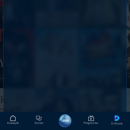
CANLI
Anasayfa
Diziler
Programlar
D-Shorts