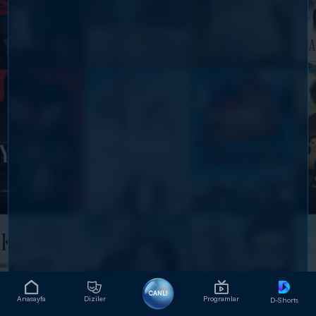
CANLI
Anasayfa
Diziler
Programlar
D-Shorts