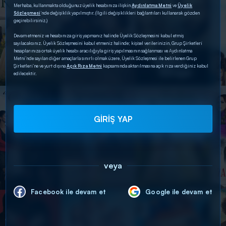
Merhaba, kullanmakta olduğunuz üyelik hesabınıza ilişkin
Aydınlatma Metni
ve
Üyelik
Sözleşmesi
’nde değişiklik yapılmıştır. (İlgili değişiklikleri bağlantıları kullanarak gözden
geçirebilirsiniz.)
Devam etmeniz ve hesabınıza giriş yapmanız halinde Üyelik Sözleşmesini kabul etmiş
sayılacaksınız. Üyelik Sözleşmesini kabul etmeniz halinde; kişisel verilerinizin, Grup Şirketleri
hesaplarınıza ortak üyelik hesabı aracılığıyla giriş yapılmasının sağlanması ve Aydınlatma
Metni’nde sayılan diğer amaçlarla sınırlı olmak üzere, Üyelik Sözleşmesi ile belirlenen Grup
Şirketleri’ne ve yurt dışına
Açık Rıza Metni
kapsamında aktarılmasına açık rıza verdiğiniz kabul
edilecektir.
GİRİŞ YAP
veya
Facebook ile devam et
Google ile devam et