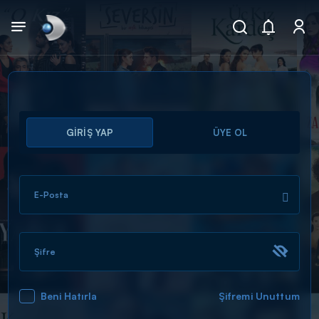
Arama
GİRİŞ YAP
ÜYE OL
muhteşem ikili
ARAMA SONUÇLARI
E-Posta
Şifre
Beni Hatırla
Şifremi Unuttum
DİĞER SONUÇLAR