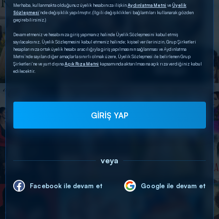
Merhaba, kullanmakta olduğunuz üyelik hesabınıza ilişkin
Aydınlatma Metni
ve
Üyelik
Sözleşmesi
’nde değişiklik yapılmıştır. (İlgili değişiklikleri bağlantıları kullanarak gözden
geçirebilirsiniz.)
Devam etmeniz ve hesabınıza giriş yapmanız halinde Üyelik Sözleşmesini kabul etmiş
sayılacaksınız. Üyelik Sözleşmesini kabul etmeniz halinde; kişisel verilerinizin, Grup Şirketleri
hesaplarınıza ortak üyelik hesabı aracılığıyla giriş yapılmasının sağlanması ve Aydınlatma
Metni’nde sayılan diğer amaçlarla sınırlı olmak üzere, Üyelik Sözleşmesi ile belirlenen Grup
Şirketleri’ne ve yurt dışına
Açık Rıza Metni
kapsamında aktarılmasına açık rıza verdiğiniz kabul
edilecektir.
GİRİŞ YAP
veya
Facebook ile devam et
Google ile devam et