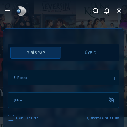
Arama
GİRİŞ YAP
ÜYE OL
muhteşem ikili
ARAMA SONUÇLARI
E-Posta
Şifre
Beni Hatırla
Şifremi Unuttum
DİĞER SONUÇLAR