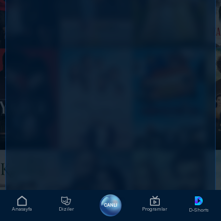
CANLI
Anasayfa
Diziler
Programlar
D-Shorts