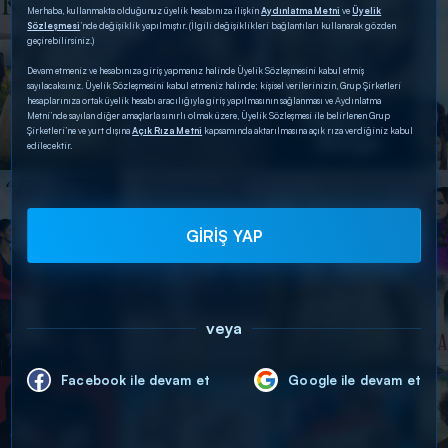
Merhaba, kullanmakta olduğunuz üyelik hesabınıza ilişkin
Aydınlatma Metni
ve
Üyelik
Sözleşmesi
’nde değişiklik yapılmıştır. (İlgili değişiklikleri bağlantıları kullanarak gözden
geçirebilirsiniz.)
Devam etmeniz ve hesabınıza giriş yapmanız halinde Üyelik Sözleşmesini kabul etmiş
sayılacaksınız. Üyelik Sözleşmesini kabul etmeniz halinde; kişisel verilerinizin, Grup Şirketleri
hesaplarınıza ortak üyelik hesabı aracılığıyla giriş yapılmasının sağlanması ve Aydınlatma
Metni’nde sayılan diğer amaçlarla sınırlı olmak üzere, Üyelik Sözleşmesi ile belirlenen Grup
Şirketleri’ne ve yurt dışına
Açık Rıza Metni
kapsamında aktarılmasına açık rıza verdiğiniz kabul
edilecektir.
GİRİŞ YAP
veya
Facebook ile devam et
Google ile devam et