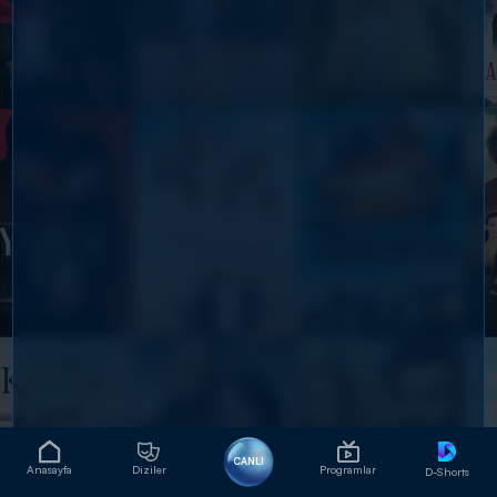
CANLI
Anasayfa
Diziler
Programlar
D-Shorts