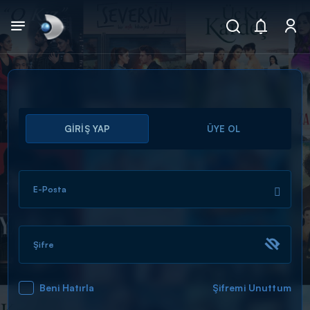
Arama
GİRİŞ YAP
ÜYE OL
muhteşem ikili
ARAMA SONUÇLARI
E-Posta
Şifre
Beni Hatırla
Şifremi Unuttum
DİĞER SONUÇLAR