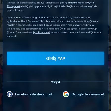
Merhaba, kullanmakta olduğunuz üyelik hesabınıza ilişkin
Aydınlatma Metni
ve
Üyelik
Sözleşmesi
’nde değişiklik yapılmıştır. (İlgili değişiklikleri bağlantıları kullanarak gözden
geçirebilirsiniz.)
Devam etmeniz ve hesabınıza giriş yapmanız halinde Üyelik Sözleşmesini kabul etmiş
sayılacaksınız. Üyelik Sözleşmesini kabul etmeniz halinde; kişisel verilerinizin, Grup Şirketleri
hesaplarınıza ortak üyelik hesabı aracılığıyla giriş yapılmasının sağlanması ve Aydınlatma
Metni’nde sayılan diğer amaçlarla sınırlı olmak üzere, Üyelik Sözleşmesi ile belirlenen Grup
Şirketleri’ne ve yurt dışına
Açık Rıza Metni
kapsamında aktarılmasına açık rıza verdiğiniz kabul
edilecektir.
GİRİŞ YAP
veya
Facebook ile devam et
Google ile devam et