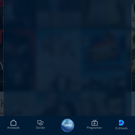
CANLI
Anasayfa
Diziler
Programlar
D-Shorts