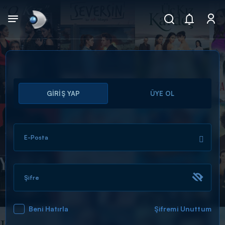
Arama
GİRİŞ YAP
ÜYE OL
muhteşem ikili
ARAMA SONUÇLARI
E-Posta
Şifre
Beni Hatırla
Şifremi Unuttum
DİĞER SONUÇLAR