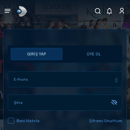
Arama
GİRİŞ YAP
ÜYE OL
muhteşem ikili
ARAMA SONUÇLARI
E-Posta
Şifre
Beni Hatırla
Şifremi Unuttum
DİĞER SONUÇLAR