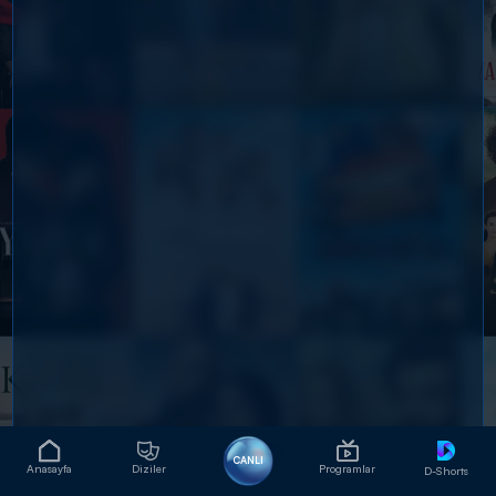
CANLI
Anasayfa
Diziler
Programlar
D-Shorts