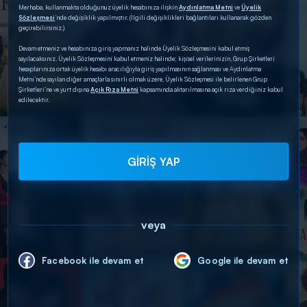
Merhaba, kullanmakta olduğunuz üyelik hesabınıza ilişkin
Aydınlatma Metni
ve
Üyelik
Sözleşmesi
’nde değişiklik yapılmıştır. (İlgili değişiklikleri bağlantıları kullanarak gözden
geçirebilirsiniz.)
Devam etmeniz ve hesabınıza giriş yapmanız halinde Üyelik Sözleşmesini kabul etmiş
sayılacaksınız. Üyelik Sözleşmesini kabul etmeniz halinde; kişisel verilerinizin, Grup Şirketleri
hesaplarınıza ortak üyelik hesabı aracılığıyla giriş yapılmasının sağlanması ve Aydınlatma
Metni’nde sayılan diğer amaçlarla sınırlı olmak üzere, Üyelik Sözleşmesi ile belirlenen Grup
Şirketleri’ne ve yurt dışına
Açık Rıza Metni
kapsamında aktarılmasına açık rıza verdiğiniz kabul
edilecektir.
GİRİŞ YAP
veya
Facebook ile devam et
Google ile devam et