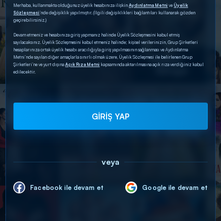
Merhaba, kullanmakta olduğunuz üyelik hesabınıza ilişkin
Aydınlatma Metni
ve
Üyelik
Sözleşmesi
’nde değişiklik yapılmıştır. (İlgili değişiklikleri bağlantıları kullanarak gözden
geçirebilirsiniz.)
Devam etmeniz ve hesabınıza giriş yapmanız halinde Üyelik Sözleşmesini kabul etmiş
sayılacaksınız. Üyelik Sözleşmesini kabul etmeniz halinde; kişisel verilerinizin, Grup Şirketleri
hesaplarınıza ortak üyelik hesabı aracılığıyla giriş yapılmasının sağlanması ve Aydınlatma
Metni’nde sayılan diğer amaçlarla sınırlı olmak üzere, Üyelik Sözleşmesi ile belirlenen Grup
Şirketleri’ne ve yurt dışına
Açık Rıza Metni
kapsamında aktarılmasına açık rıza verdiğiniz kabul
edilecektir.
GİRİŞ YAP
veya
Facebook ile devam et
Google ile devam et