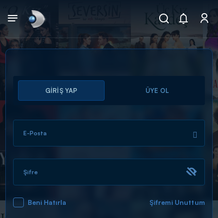
Arama
GİRİŞ YAP
ÜYE OL
muhteşem ikili
ARAMA SONUÇLARI
E-Posta
Şifre
Beni Hatırla
Şifremi Unuttum
DİĞER SONUÇLAR