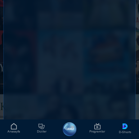
CANLI
Anasayfa
Diziler
Programlar
D-Shorts